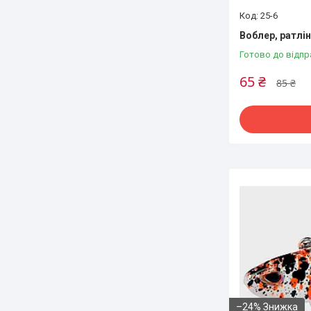
25-6
Воблер, ратлін
Готово до відпр
65 ₴
85 ₴
–24%