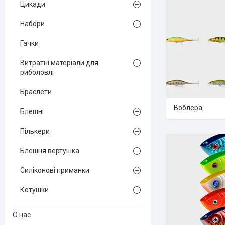
Цикади
Набори
Гачки
Витратні матеріали для
риболовлі
Браслети
Воблера
Блешні
Пількери
Блешня вертушка
Силіконові приманки
Котушки
О нас