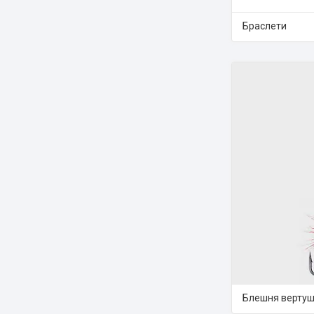
Браслети
Блешня верту