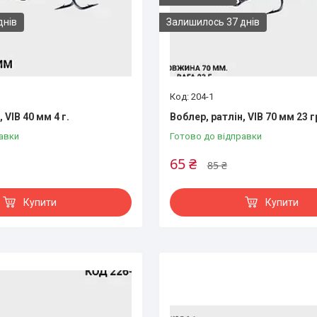
днів
Залишилось 37 днів
204-1
 VIB 40 мм 4 г.
Воблер, ратлін, VIB 70 мм 23 
авки
Готово до відправки
65 ₴
85 ₴
Купити
Купити