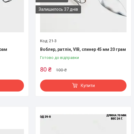
Залишилось 37 днів
21-3
грам
Воблер, ратлін, VIB, спинер 45 мм 20 грам
Готово до відправки
80 ₴
100 ₴
Купити