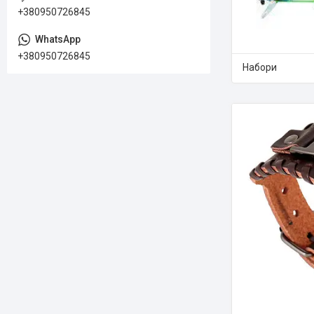
+380950726845
+380950726845
Набори