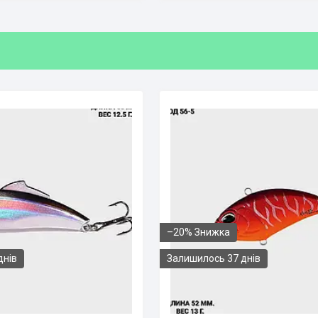
–20%
днів
Залишилось 37 днів