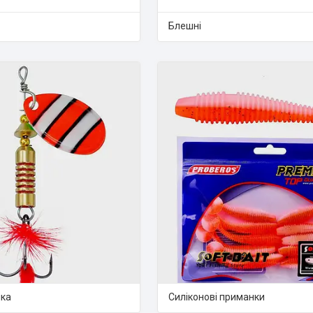
Блешні
шка
Силіконові приманки