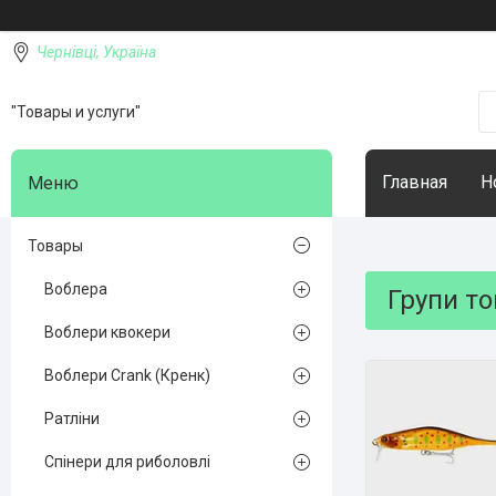
Чернівці, Україна
"Товары и услуги"
Главная
Н
Товары
Воблера
Групи то
Воблери квокери
Воблери Crank (Кренк)
Ратліни
Спінери для риболовлі