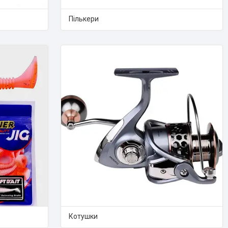
Пількери
Котушки