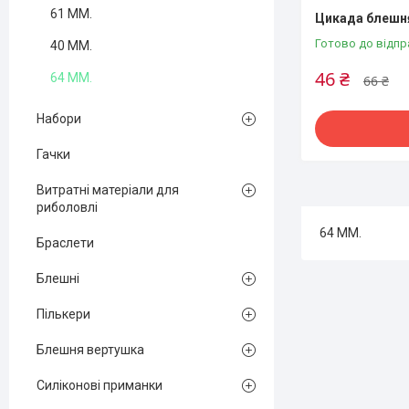
61 ММ.
Цикада блешня
Готово до відпр
40 ММ.
46 ₴
64 ММ.
66 ₴
Набори
Гачки
Витратні матеріали для
риболовлі
64 ММ.
Браслети
Блешні
Пількери
Блешня вертушка
Силіконові приманки