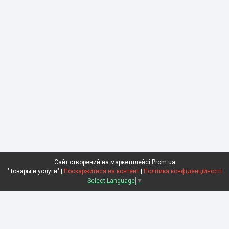
Сайт створений на маркетплейсі
Prom.ua
"Товары и услуги" |
Поскаржитися на контент
|
Політика конфіденційності
Select Language
▼