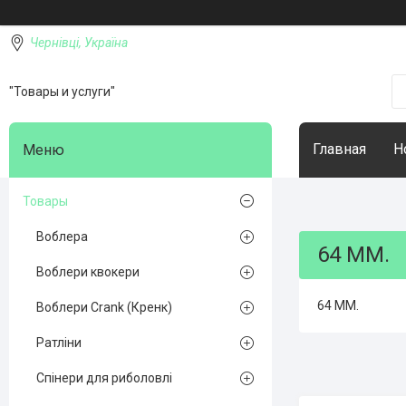
Чернівці, Україна
"Товары и услуги"
Главная
Н
Товары
Воблера
64 ММ.
Воблери квокери
64 ММ.
Воблери Crank (Кренк)
Ратліни
Спінери для риболовлі