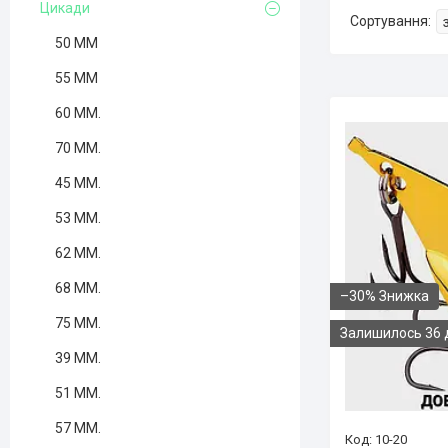
Цикади
50 ММ
55 ММ
60 ММ.
70 ММ.
45 ММ.
53 ММ.
62 ММ.
68 ММ.
–30%
75 ММ.
Залишилось 36 
39 ММ.
51 ММ.
57 ММ.
10-20