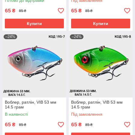
Готово до відправки
Під замовлення
65
65
₴
₴
85 ₴
85 ₴
Купити
Купити
–24%
–24%
Воблер, ратлін, VIB 53 мм
Воблер, ратлін, VIB 53 мм
14.5 грам
14.5 грам
В наявності
Під замовлення
65
65
₴
₴
85 ₴
85 ₴