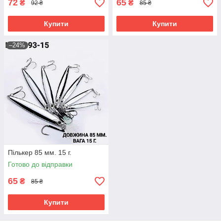
72
65
₴
₴
92 ₴
85 ₴
Купити
Купити
–24%
Пількер 85 мм. 15 г.
Готово до відправки
65
₴
85 ₴
Купити