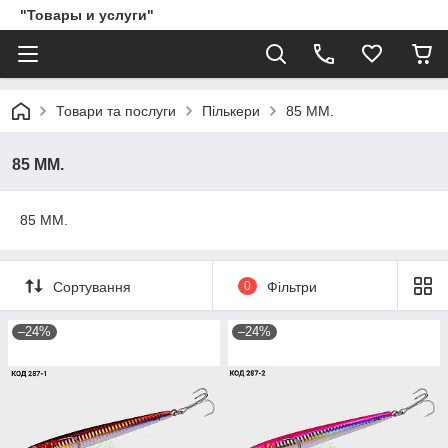
"Товары и услуги"
Товари та послуги
Пількери
85 ММ.
85 ММ.
85 ММ.
Сортування
0
Фільтри
–24%
–24%