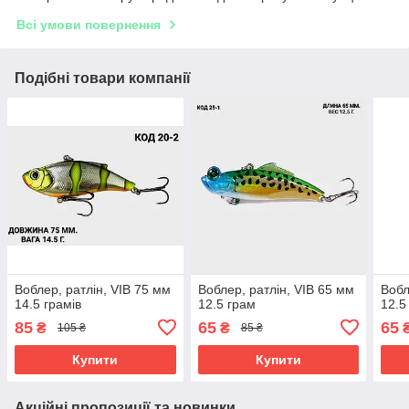
Всі умови повернення
Подібні товари компанії
Воблер, ратлін, VIB 75 мм
Воблер, ратлін, VIB 65 мм
Вобл
14.5 грамів
12.5 грам
12.5
85
65
65
₴
₴
105 ₴
85 ₴
Купити
Купити
Акційні пропозиції та новинки