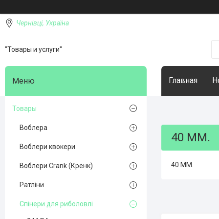
Чернівці, Україна
"Товары и услуги"
Главная
Н
Товары
Воблера
40 ММ.
Воблери квокери
40 ММ.
Воблери Crank (Кренк)
Ратліни
Спінери для риболовлі