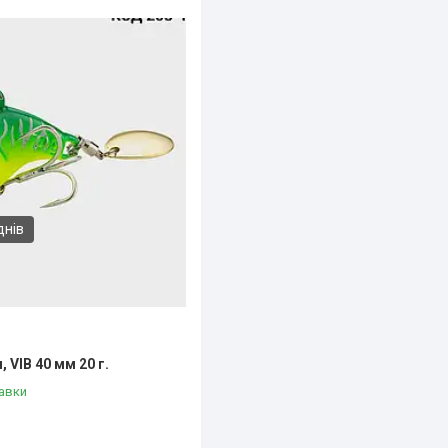
днів
, VIB 40 мм 20 г.
авки