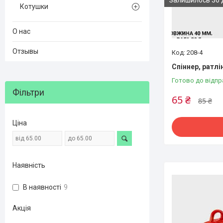
Котушки
О нас
Отзывы
208-4
Спіннер, ратлін
Готово до відпр
Фільтри
65 ₴
85 ₴
Ціна
Наявність
В наявності
9
Акція