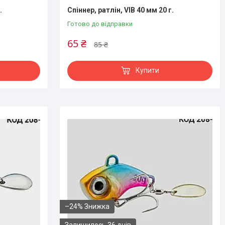
.
Спіннер, ратлін, VIB 40 мм 20 г.
Готово до відправки
65 ₴
85 ₴
Купити
–24%
Залишилось 36 днів