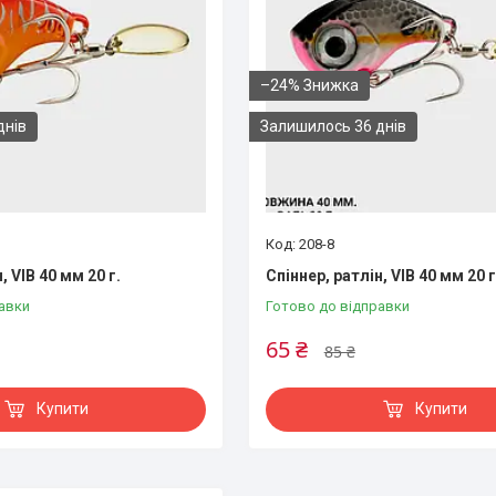
–24%
днів
Залишилось 36 днів
208-8
, VIB 40 мм 20 г.
Спіннер, ратлін, VIB 40 мм 20 г
авки
Готово до відправки
65 ₴
85 ₴
Купити
Купити