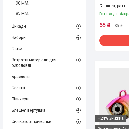
90 ММ.
Спіннер, ратлін
85 ММ.
Готово до відпр
65 ₴
85 ₴
Цикади
Набори
Гачки
Витратні матеріали для
риболовлі
Браслети
Блешні
Пількери
Блешня вертушка
–24%
Силіконові приманки
Залишилось 36 