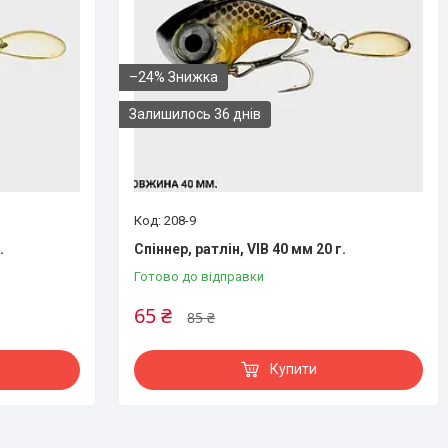
–24%
Залишилось 36 днів
208-9
.
Спіннер, ратлін, VIB 40 мм 20 г.
Готово до відправки
65 ₴
85 ₴
Купити