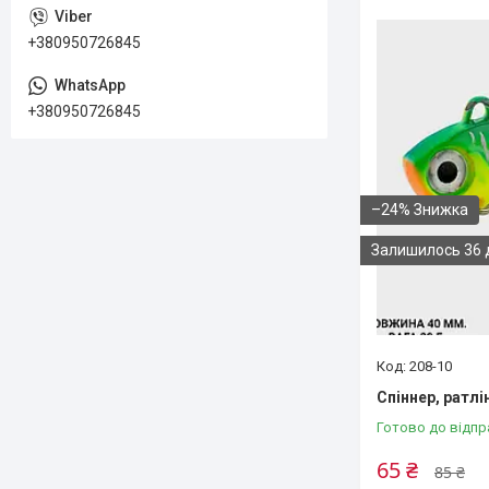
+380950726845
+380950726845
–24%
Залишилось 36 
208-10
Спіннер, ратлін
Готово до відпр
65 ₴
85 ₴