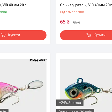
, VIB 40 мм 20 г.
Спіннер, ратлін, VIB 40 мм 20 г
авки
Під замовлення
65 ₴
85 ₴
Купити
Купити
–24%
днів
Залишилось 36 днів