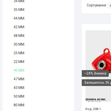
34 ММ.
35 ММ.
44 ММ.
42 ММ.
48 ММ.
30 ММ.
25 ММ.
22 ММ
40 ММ.
–24%
47 ММ.
Залишилось 36 
43 ММ.
50 ММ.
80 ММ.
208-1