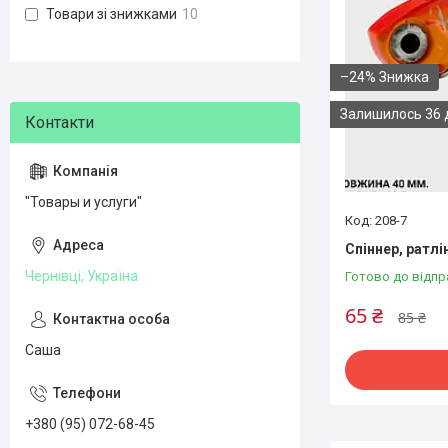
Товари зі знижками
10
–24%
Залишилось 36 
"Товары и услуги"
208-7
Спіннер, ратлін
Чернівці, Україна
Готово до відпр
65 ₴
85 ₴
Саша
+380 (95) 072-68-45