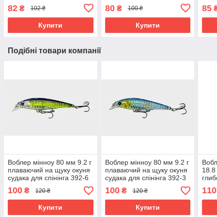
162-1
82
80
85
₴
₴
102 ₴
100 ₴
Купити
Купити
Подібні товари компанії
Воблер мінноу 80 мм 9.2 г
Воблер мінноу 80 мм 9.2 г
Вобл
плаваючий на щуку окуня
плаваючий на щуку окуня
18.8
судака для спінінга 392-6
судака для спінінга 392-3
глиб
суда
100
100
110
₴
₴
120 ₴
120 ₴
352-
Купити
Купити