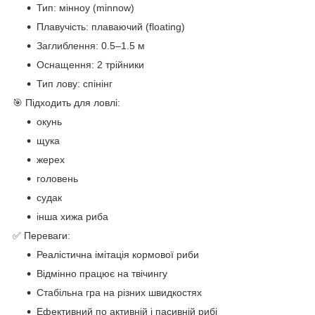
Тип: мінноу (minnow)
Плавучість: плаваючий (floating)
Заглиблення: 0.5–1.5 м
Оснащення: 2 трійники
Тип лову: спінінг
🎯 Підходить для ловлі:
окунь
щука
жерех
головень
судак
інша хижа риба
✅ Переваги:
Реалістична імітація кормової риби
Відмінно працює на твічингу
Стабільна гра на різних швидкостях
Ефективний по активній і пасивній рибі