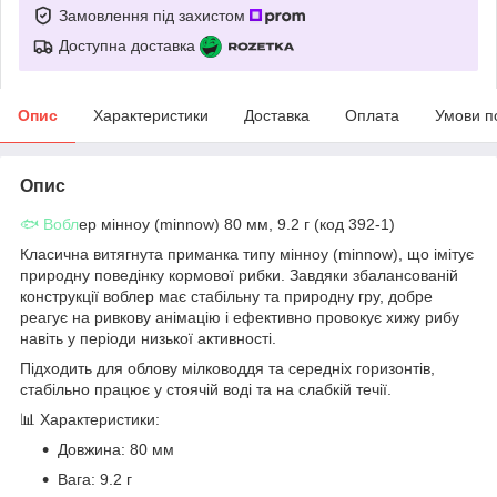
Замовлення під захистом
Доступна доставка
Опис
Характеристики
Доставка
Оплата
Умови п
Опис
🐟 Вобл
ер мінноу (minnow) 80 мм, 9.2 г (код 392-1)
Класична витягнута приманка типу мінноу (minnow), що імітує
природну поведінку кормової рибки. Завдяки збалансованій
конструкції воблер має стабільну та природну гру, добре
реагує на ривкову анімацію і ефективно провокує хижу рибу
навіть у періоди низької активності.
Підходить для облову мілководдя та середніх горизонтів,
стабільно працює у стоячій воді та на слабкій течії.
📊 Характеристики:
Довжина: 80 мм
Вага: 9.2 г