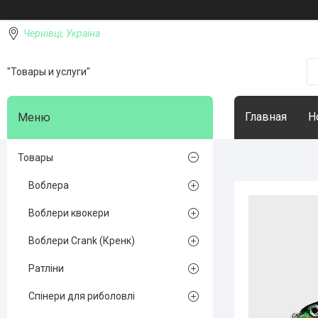
Чернівці, Україна
"Товары и услуги"
Главная
Н
Товары
Воблера
Воблери квокери
Воблери Crank (Кренк)
Ратліни
Спінери для риболовлі