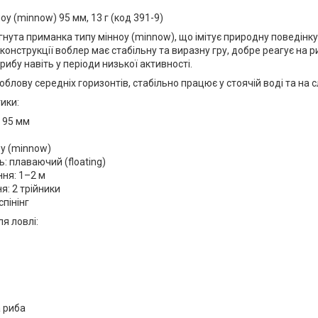
оу (minnow) 95 мм, 13 г (код 391-9)
нута приманка типу мінноу (minnow), що імітує природну поведінку
конструкції воблер має стабільну та виразну гру, добре реагує на 
рибу навіть у періоди низької активності.
блову середніх горизонтів, стабільно працює у стоячій воді та на сл
ики:
 95 мм
оу (minnow)
ь: плаваючий (floating)
ня: 1–2 м
: 2 трійники
спінінг
ля ловлі:
 риба