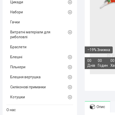
Цикади
Набори
Гачки
Витратні матеріали для
риболовлі
Браслети
–19%
Блешні
0
0
0
0
0
0
Днів
Годин
Хв
Пількери
Блешня вертушка
Силіконові приманки
Котушки
Опис
О нас