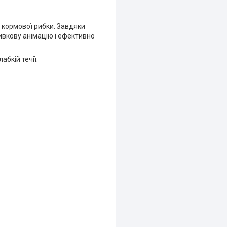
 кормової рибки. Завдяки
ривкову анімацію і ефективно
абкій течії.