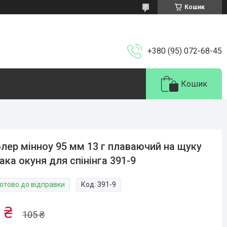
Кошик
+380 (95) 072-68-45
Кошик
лер мінноу 95 мм 13 г плаваючий на щуку
ака окуня для спінінга 391-9
Готово до відправки
Код:
391-9
 ₴
105 ₴