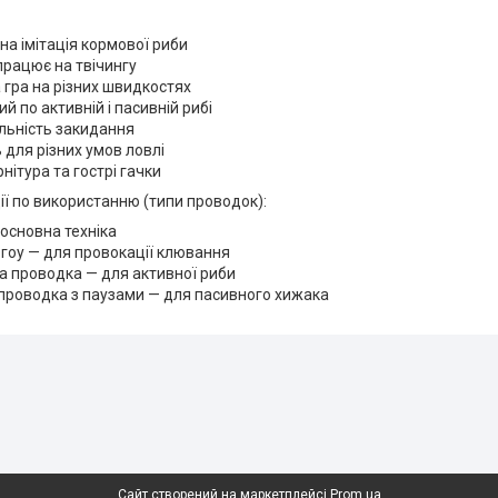
на імітація кормової риби
працює на твічингу
 гра на різних швидкостях
й по активній і пасивній рибі
льність закидання
 для різних умов ловлі
нітура та гострі гачки
ї по використанню (типи проводок):
 основна техніка
гоу — для провокації клювання
а проводка — для активної риби
проводка з паузами — для пасивного хижака
Сайт створений на маркетплейсі
Prom.ua