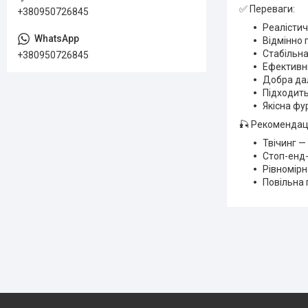
✅ Переваги:
+380950726845
Реалістич
Відмінно 
Стабільна
+380950726845
Ефективни
Добра да
Підходить
Якісна фур
🎣 Рекомендаці
Твічинг —
Стоп-енд-
Рівномірн
Повільна 