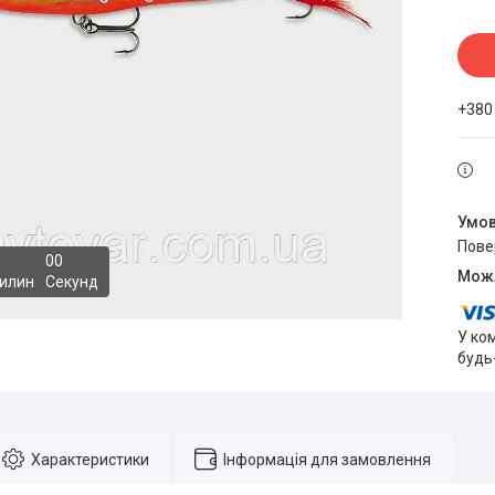
+380
пов
0
0
илин
Секунд
У ко
будь
Характеристики
Інформація для замовлення