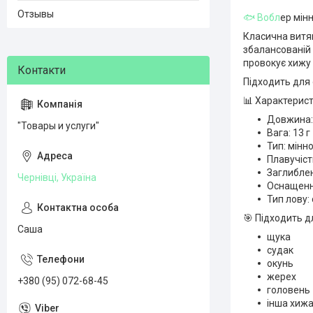
Отзывы
🐟 Вобл
ер мінн
Класична витяг
збалансованій 
провокує хижу 
Підходить для о
📊 Характерист
Довжина:
"Товары и услуги"
Вага: 13 г
Тип: мінн
Плавучіст
Заглиблен
Чернівці, Україна
Оснащення
Тип лову: 
🎯 Підходить д
Саша
щука
судак
окунь
жерех
+380 (95) 072-68-45
головень
інша хижа