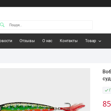
овости
Отзывы
О нас
Контакты
Товар
Воб
суд
85