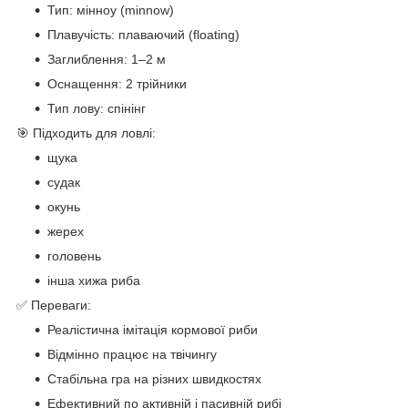
Тип: мінноу (minnow)
Плавучість: плаваючий (floating)
Заглиблення: 1–2 м
Оснащення: 2 трійники
Тип лову: спінінг
🎯 Підходить для ловлі:
щука
судак
окунь
жерех
головень
інша хижа риба
✅ Переваги:
Реалістична імітація кормової риби
Відмінно працює на твічингу
Стабільна гра на різних швидкостях
Ефективний по активній і пасивній рибі