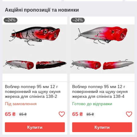
Акційні пропозиції та новинки
–24%
–24%
Воблер поппер 95 мм 12 г
Воблер поппер 95 мм 12 г
поверхневий на щуку окуня
поверхневий на щуку окуня
жереха для спінінга 138-2
жереха для спінінга 138-4
Під замовлення
Готово до відправки
65
65
₴
₴
85 ₴
85 ₴
Купити
Купити