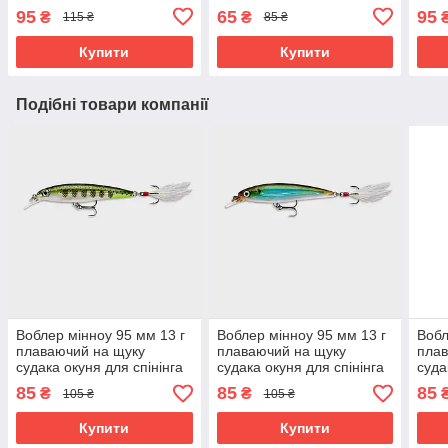
спінінга 68-5
136-4
спін
95
65
95
₴
₴
115 ₴
85 ₴
Купити
Купити
Подібні товари компанії
Воблер мінноу 95 мм 13 г
Воблер мінноу 95 мм 13 г
Вобл
плаваючий на щуку
плаваючий на щуку
плав
судака окуня для спінінга
судака окуня для спінінга
суда
391-4
391-5
391-
85
85
85
₴
₴
105 ₴
105 ₴
Купити
Купити