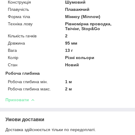
Конструкція
Шумовий
Плавучість
Плаваючий
Форма тіла
Мінноу (Minnow)
Техніка лову
Рівномірна проводка,
Твічінг, Stop&Go
Кількість гачків
2
Довжина
95 мм
Вага
13 г
Колір
Різні кольори
Стан
Новий
Робоча глибина
Робоча глибина мін.
1 м
Робоча глибина макс.
2 м
Приховати
Умови доставки
Доставка здійснюється тільки по передоплаті.