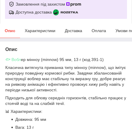
Замовлення під захистом
Доступна доставка
Опис
Характеристики
Доставка
Оплата
Умови п
Опис
🐟 Вобл
ер мінноу (minnow) 95 мм, 13 г (код 391-1)
Класична витягнута приманка типу мінноу (minnow), що імітує
природну поведінку кормової рибки. Завдяки збалансованій
конструкції воблер має стабільну та виразну гру, добре реагує
на ривкову анімацію і ефективно провокує хижу рибу навіть у
періоди низької активності.
Підходить для облову середніх горизонтів, стабільно працює у
стоячій воді та на слабкій течії.
📊 Характеристики:
Довжина: 95 мм
Вага: 13 г