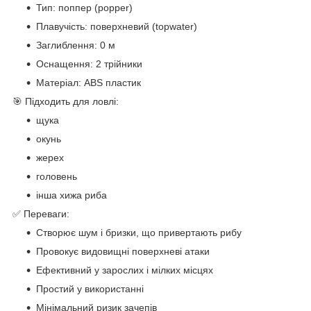
Тип: поппер (popper)
Плавучість: поверхневий (topwater)
Заглиблення: 0 м
Оснащення: 2 трійники
Матеріал: ABS пластик
🎯 Підходить для ловлі:
щука
окунь
жерех
головень
інша хижа риба
✅ Переваги:
Створює шум і бризки, що привертають рибу
Провокує видовищні поверхневі атаки
Ефективний у зарослих і мілких місцях
Простий у використанні
Мінімальний ризик зачепів