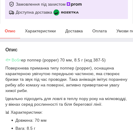
Замовлення під захистом
Доступна доставка
Опис
Характеристики
Доставка
Оплата
Умови п
Опис
🐟 Вобл
ер поппер (popper) 70 мм, 8.5 г (код 387-5)
Поверхнева приманка типу поппер (popper), оснащена
характерною увігнутою передньою частиною, яка створює
бризки та звук під час проводки. Така анімація імітує поранену
рибку або комаху на поверхні, активно привертаючи увагу
хижої риби.
Ідеально підходить для ловлі в теплу пору року на мілководді,
у вікнах серед рослинності та біля берегової лінії.
📊 Характеристики:
Довжина: 70 мм
Вага: 8.5 г