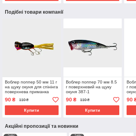
Подібні товари компанії
Воблер поппер 50 мм 11 г
Воблер поппер 70 мм 8.5
Вобл
на щуку окуня для спінінга
г поверхневий на щуку
г по
поверхнева приманка
окуня 387-1
окун
жаба поппер 89-8
90
90
90
₴
₴
110 ₴
110 ₴
Купити
Купити
Акційні пропозиції та новинки