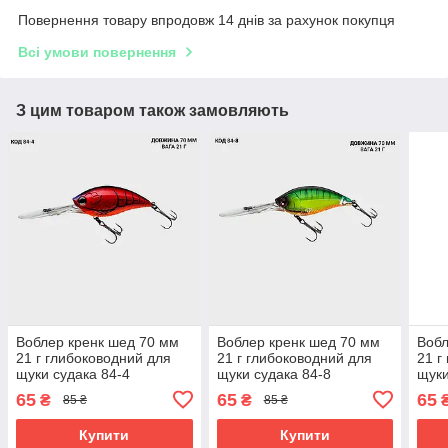
Повернення товару впродовж 14 днів за рахунок покупця
Всі умови повернення
З цим товаром також замовляють
Воблер кренк шед 70 мм
Воблер кренк шед 70 мм
Вобл
21 г глибоководний для
21 г глибоководний для
21 г
щуки судака 84-4
щуки судака 84-8
щуки
65
65
65
₴
₴
85 ₴
85 ₴
Купити
Купити