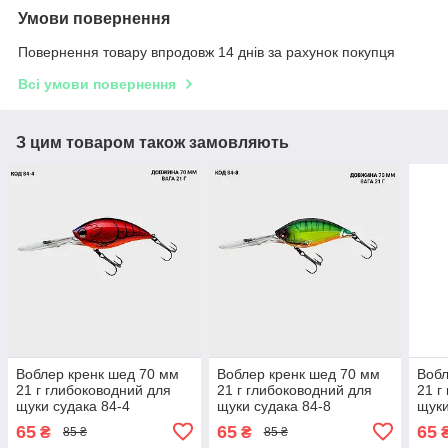
Умови повернення
Повернення товару впродовж 14 днів за рахунок покупця
Всі умови повернення
З цим товаром також замовляють
Воблер кренк шед 70 мм
Воблер кренк шед 70 мм
Вобл
21 г глибоководний для
21 г глибоководний для
21 г
щуки судака 84-4
щуки судака 84-8
щуки
65
65
65
₴
₴
85 ₴
85 ₴