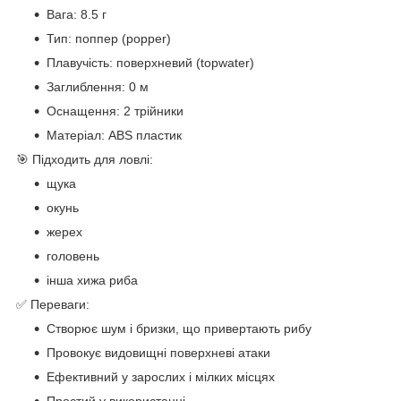
Вага: 8.5 г
Тип: поппер (popper)
Плавучість: поверхневий (topwater)
Заглиблення: 0 м
Оснащення: 2 трійники
Матеріал: ABS пластик
🎯 Підходить для ловлі:
щука
окунь
жерех
головень
інша хижа риба
✅ Переваги:
Створює шум і бризки, що привертають рибу
Провокує видовищні поверхневі атаки
Ефективний у зарослих і мілких місцях
Простий у використанні