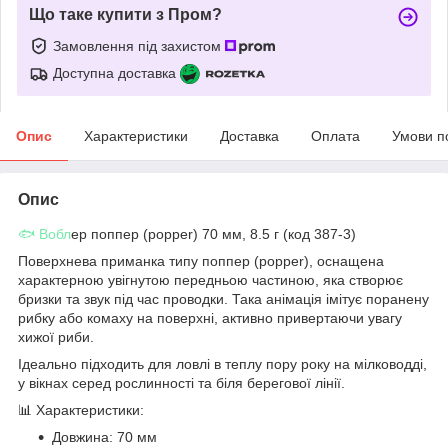
Що таке купити з Пром?
Замовлення під захистом
Доступна доставка
Опис
Характеристики
Доставка
Оплата
Умови п
Опис
🐟 Вобл
ер поппер (popper) 70 мм, 8.5 г (код 387-3)
Поверхнева приманка типу поппер (popper), оснащена
характерною увігнутою передньою частиною, яка створює
бризки та звук під час проводки. Така анімація імітує поранену
рибку або комаху на поверхні, активно привертаючи увагу
хижої риби.
Ідеально підходить для ловлі в теплу пору року на мілководді,
у вікнах серед рослинності та біля берегової лінії.
📊 Характеристики:
Довжина: 70 мм