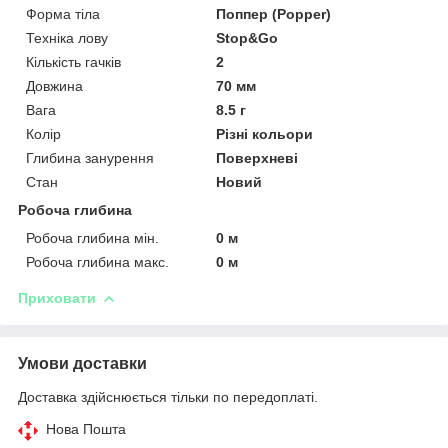
Форма тіла
Поппер (Popper)
Техніка лову
Stop&Go
Кількість гачків
2
Довжина
70 мм
Вага
8.5 г
Колір
Різні кольори
Глибина занурення
Поверхневі
Стан
Новий
Робоча глибина
Робоча глибина мін.
0 м
Робоча глибина макс.
0 м
Приховати
Умови доставки
Доставка здійснюється тільки по передоплаті.
Нова Пошта