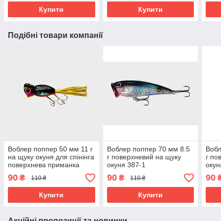
Купити
Купити
Подібні товари компанії
Воблер поппер 50 мм 11 г
Воблер поппер 70 мм 8.5
Вобл
на щуку окуня для спінінга
г поверхневий на щуку
г по
поверхнева приманка
окуня 387-1
окун
жаба поппер 89-8
90
90
90
₴
₴
110 ₴
110 ₴
Купити
Купити
Акційні пропозиції та новинки