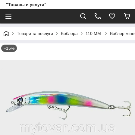
"Товары и услуги"
Товари та послуги
Воблера
110 ММ.
Воблер мінно
–15%