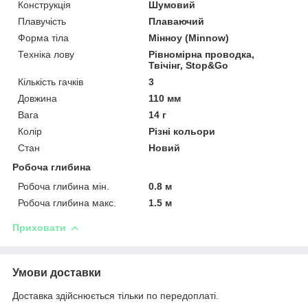
Конструкція
Шумовий
Плавучість
Плаваючий
Форма тіла
Мінноу (Minnow)
Техніка лову
Рівномірна проводка,
Твічінг, Stop&Go
Кількість гачків
3
Довжина
110 мм
Вага
14 г
Колір
Різні кольори
Стан
Новий
Робоча глибина
Робоча глибина мін.
0.8 м
Робоча глибина макс.
1.5 м
Приховати
Умови доставки
Доставка здійснюється тільки по передоплаті.