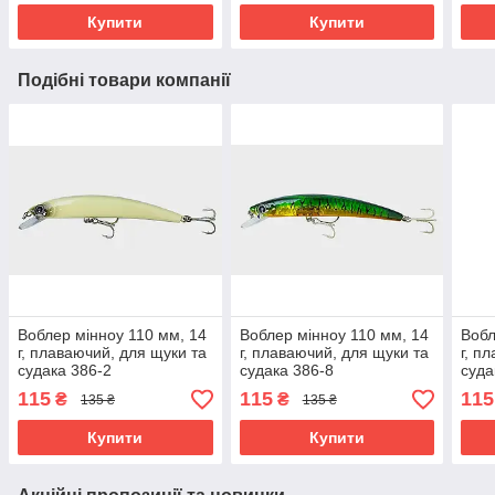
Купити
Купити
Подібні товари компанії
Воблер мінноу 110 мм, 14
Воблер мінноу 110 мм, 14
Вобл
г, плаваючий, для щуки та
г, плаваючий, для щуки та
г, п
судака 386-2
судака 386-8
суда
115
115
115
₴
₴
135 ₴
135 ₴
Купити
Купити