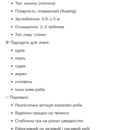
Тип: мінноу (minnow)
Плавучість: плаваючий (floating)
Заглиблення: 0.8–1.5 м
Оснащення: 2–3 трійники
Тип лову: спінінг
🎯 Підходить для ловлі:
щука
окунь
судак
жерех
головень
інша хижа риба
✅ Переваги:
Реалістична імітація кормової риби
Відмінно працює на твічингу
Стабільна гра на різних швидкостях
Ефективний по активній і пасивній рибі