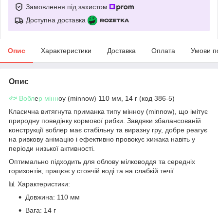
Замовлення під захистом
Доступна доставка
Опис
Характеристики
Доставка
Оплата
Умови п
Опис
🐟 Вобл
е
р мінн
оу (minnow) 110 мм, 14 г (код 386-5)
Класична витягнута приманка типу мінноу (minnow), що імітує
природну поведінку кормової рибки. Завдяки збалансованій
конструкції воблер має стабільну та виразну гру, добре реагує
на ривкову анімацію і ефективно провокує хижака навіть у
періоди низької активності.
Оптимально підходить для облову мілководдя та середніх
горизонтів, працює у стоячій воді та на слабкій течії.
📊 Характеристики:
Довжина: 110 мм
Вага: 14 г