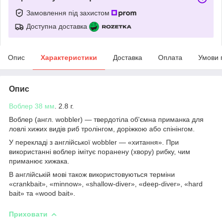
Замовлення під захистом
Доступна доставка
Опис
Характеристики
Доставка
Оплата
Умови 
Опис
Воблер
38 мм
. 2.8 г.
Воблер (англ. wobbler) — твердотіла об'ємна приманка для
ловлі хижих видів риб тролінгом, доріжкою або спінінгом.
У перекладі з англійської wobbler — «хитання». При
використанні воблер імітує поранену (хвору) рибку, чим
приманює хижака.
В англійській мові також використовуються терміни
«crankbait», «minnow», «shallow-diver», «deep-diver», «hard
bait» та «wood bait».
Приховати