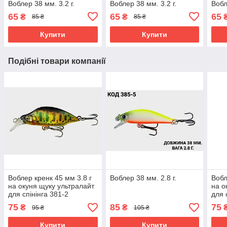
Воблер 38 мм. 3.2 г.
Воблер 38 мм. 3.2 г.
Вобл
65
65
65
₴
₴
85 ₴
85 ₴
Купити
Купити
Подібні товари компанії
Воблер кренк 45 мм 3.8 г
Воблер 38 мм. 2.8 г.
Вобл
на окуня щуку ультралайт
на о
для спінінга 381-2
для 
75
85
75
₴
₴
95 ₴
105 ₴
Купити
Купити