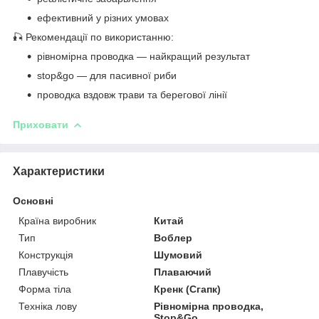
ефективний у різних умовах
🎣 Рекомендації по використанню:
рівномірна проводка — найкращий результат
stop&go — для пасивної риби
проводка вздовж трави та берегової лінії
Приховати
Характеристики
Основні
Країна виробник
Китай
Тип
Воблер
Конструкція
Шумовий
Плавучість
Плаваючий
Форма тіла
Кренк (Сгапк)
Техніка лову
Рівномірна проводка,
Stop&Go