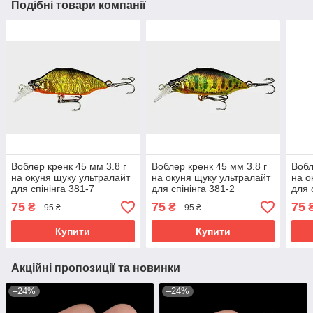
Подібні товари компанії
Воблер кренк 45 мм 3.8 г
Воблер кренк 45 мм 3.8 г
Вобл
на окуня щуку ультралайт
на окуня щуку ультралайт
на о
для спінінга 381-7
для спінінга 381-2
для 
75
75
75
₴
₴
95 ₴
95 ₴
Купити
Купити
Акційні пропозиції та новинки
–24%
–24%