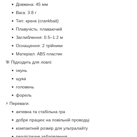
Довжина: 45 мм
Вага: 3.8 г
Тип: кренк (crankbait)
Плавучість: плаваючий
Заглиблення: 0.5–1.2 м
Оснащення: 2 трійники
Матеріал: ABS пластик
🎯 Підходить для ловлі:
окунь
щука
головень
форель
⚡ Переваги:
активна та стабільна гра
добре працює на повільній проводці
компактний розмір для ультралайту
реалістичне забарвлення