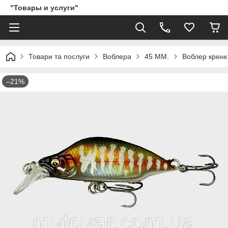
"Товары и услуги"
Товари та послуги
Воблера
45 ММ.
Воблер кренк 
–21%