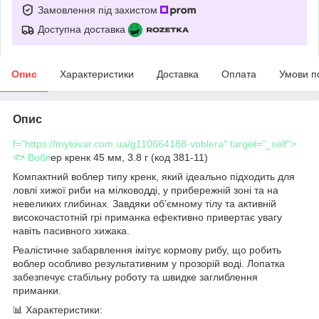
Замовлення під захистом
Доступна доставка
Опис
Характеристики
Доставка
Оплата
Умови п
Опис
f="https://mytovar.com.ua/g110664188-voblera" target="_self">
🐟 Вобл
ер кренк 45 мм, 3.8 г (код 381-11)
Компактний воблер типу кренк, який ідеально підходить для
ловлі хижої риби на мілководді, у прибережній зоні та на
невеликих глибинах. Завдяки об’ємному тілу та активній
високочастотній грі приманка ефективно привертає увагу
навіть пасивного хижака.
Реалістичне забарвлення імітує кормову рибу, що робить
воблер особливо результативним у прозорій воді. Лопатка
забезпечує стабільну роботу та швидке заглиблення
приманки.
📊 Характеристики: