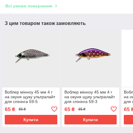
Всі умови повернення
З цим товаром також замовляють
Воблер мінноу 45 мм 4 г
Воблер мінноу 45 мм 4 г
Вобл
на окуня щуку ультралайт
на окуня щуку ультралайт
на о
для спінінга 59-5
для спінінга 59-3
для 
65
65
65
₴
₴
85 ₴
85 ₴
Купити
Купити