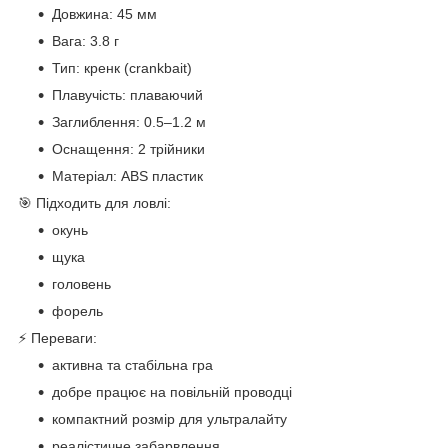
Довжина: 45 мм
Вага: 3.8 г
Тип: кренк (crankbait)
Плавучість: плаваючий
Заглиблення: 0.5–1.2 м
Оснащення: 2 трійники
Матеріал: ABS пластик
🎯 Підходить для ловлі:
окунь
щука
головень
форель
⚡ Переваги:
активна та стабільна гра
добре працює на повільній проводці
компактний розмір для ультралайту
реалістичне забарвлення