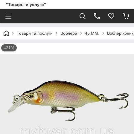
"Товары и услуги"
Товари та послуги
Воблера
45 ММ.
Воблер кренк 
–21%