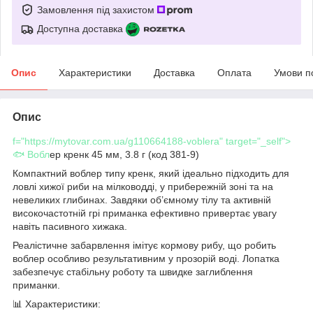
Замовлення під захистом
Доступна доставка
Опис
Характеристики
Доставка
Оплата
Умови п
Опис
f="https://mytovar.com.ua/g110664188-voblera" target="_self">
🐟 Вобл
ер кренк 45 мм, 3.8 г (код 381-9)
Компактний воблер типу кренк, який ідеально підходить для
ловлі хижої риби на мілководді, у прибережній зоні та на
невеликих глибинах. Завдяки об’ємному тілу та активній
високочастотній грі приманка ефективно привертає увагу
навіть пасивного хижака.
Реалістичне забарвлення імітує кормову рибу, що робить
воблер особливо результативним у прозорій воді. Лопатка
забезпечує стабільну роботу та швидке заглиблення
приманки.
📊 Характеристики: