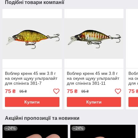
Подібні товари компанії
Воблер кренк 45 мм 3.8 г
Воблер кренк 45 мм 3.8 г
Вобл
на окуня щуку ультралайт
на окуня щуку ультралайт
на о
для спінінга 381-7
для спінінга 381-11
для 
75
75
75
₴
₴
95 ₴
95 ₴
Купити
Купити
Акційні пропозиції та новинки
–24%
–24%