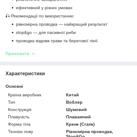
ефективний у різних умовах
🎣 Рекомендації по використанню:
рівномірна проводка — найкращий результат
stop&go — для пасивної риби
проводка вздовж трави та берегової лінії
Приховати
Характеристики
Основні
Країна виробник
Китай
Тип
Воблер
Конструкція
Шумовий
Плавучість
Плаваючий
Форма тіла
Кренк (Сгапк)
Техніка лову
Рівномірна проводка,
Stop&Go