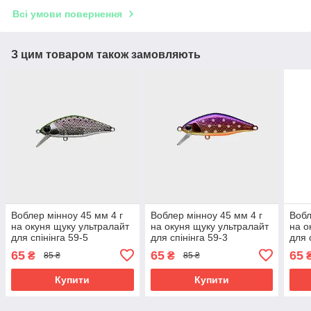
Всі умови повернення
З цим товаром також замовляють
Воблер мінноу 45 мм 4 г
Воблер мінноу 45 мм 4 г
Вобл
на окуня щуку ультралайт
на окуня щуку ультралайт
на о
для спінінга 59-5
для спінінга 59-3
для 
65
65
65
₴
₴
85 ₴
85 ₴
Купити
Купити