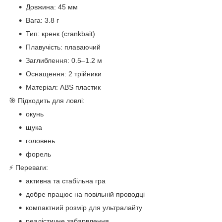
Довжина: 45 мм
Вага: 3.8 г
Тип: кренк (crankbait)
Плавучість: плаваючий
Заглиблення: 0.5–1.2 м
Оснащення: 2 трійники
Матеріал: ABS пластик
🎯 Підходить для ловлі:
окунь
щука
головень
форель
⚡ Переваги:
активна та стабільна гра
добре працює на повільній проводці
компактний розмір для ультралайту
реалістичне забарвлення