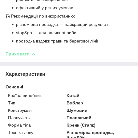
ефективний у різних умовах
🎣 Рекомендації по використанню:
рівномірна проводка — найкращий результат
stop&go — для пасивної риби
проводка вздовж трави та берегової лінії
Приховати
Характеристики
Основні
Країна виробник
Китай
Тип
Воблер
Конструкція
Шумовий
Плавучість
Плаваючий
Форма тіла
Кренк (Сгапк)
Техніка лову
Рівномірна проводка,
Stop&Go