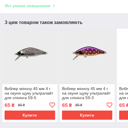
Всі умови повернення
З цим товаром також замовляють
Воблер мінноу 45 мм 4 г
Воблер мінноу 45 мм 4 г
Вобл
на окуня щуку ультралайт
на окуня щуку ультралайт
на о
для спінінга 59-5
для спінінга 59-3
для 
65
65
65
₴
₴
85 ₴
85 ₴
Купити
Купити