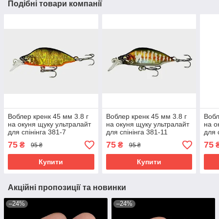
Подібні товари компанії
Воблер кренк 45 мм 3.8 г
Воблер кренк 45 мм 3.8 г
Вобл
на окуня щуку ультралайт
на окуня щуку ультралайт
на о
для спінінга 381-7
для спінінга 381-11
для 
75
75
75
₴
₴
95 ₴
95 ₴
Купити
Купити
Акційні пропозиції та новинки
–24%
–24%