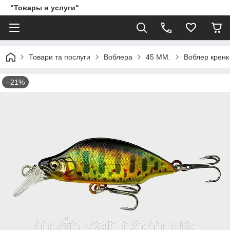
"Товары и услуги"
Товари та послуги
Воблера
45 ММ.
Воблер кренк 
–21%