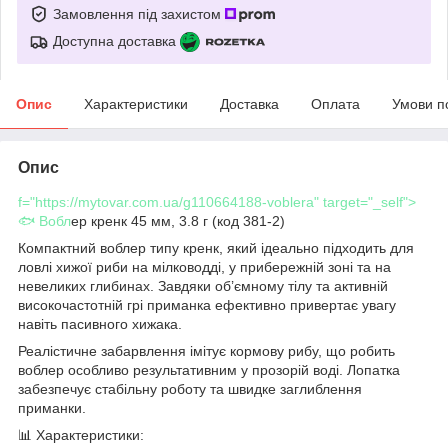
Замовлення під захистом
Доступна доставка
Опис
Характеристики
Доставка
Оплата
Умови п
Опис
f="https://mytovar.com.ua/g110664188-voblera" target="_self">
🐟 Вобл
ер кренк 45 мм, 3.8 г (код 381-2)
Компактний воблер типу кренк, який ідеально підходить для
ловлі хижої риби на мілководді, у прибережній зоні та на
невеликих глибинах. Завдяки об’ємному тілу та активній
високочастотній грі приманка ефективно привертає увагу
навіть пасивного хижака.
Реалістичне забарвлення імітує кормову рибу, що робить
воблер особливо результативним у прозорій воді. Лопатка
забезпечує стабільну роботу та швидке заглиблення
приманки.
📊 Характеристики: