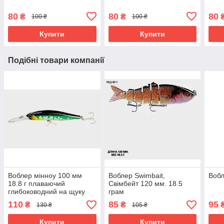
80
80
80
₴
₴
100 ₴
100 ₴
Купити
Купити
Подібні товари компанії
Воблер мінноу 100 мм
Воблер Swimbait,
Вобл
18.8 г плаваючий
Свімбейт 120 мм. 18.5
глибоководний на щуку
грам
судака окуня для спінінга
110
85
95
₴
₴
130 ₴
105 ₴
352-5
Купити
Купити