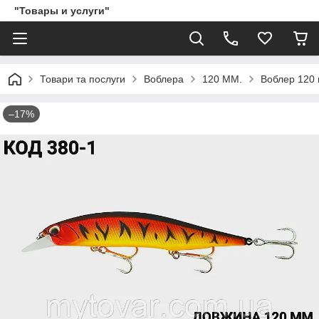
"Товары и услуги"
Товари та послуги
Воблера
120 ММ.
Воблер 120 м
–17%