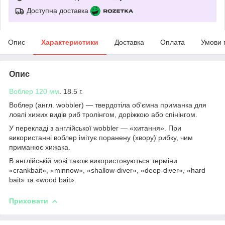
Доступна доставка
Опис
Характеристики
Доставка
Оплата
Умови 
Опис
Воблер
120 мм
. 18.5 г.
Воблер (англ. wobbler) — твердотіла об'ємна приманка для
ловлі хижих видів риб тролінгом, доріжкою або спінінгом.
У перекладі з англійської wobbler — «хитання». При
використанні воблер імітує поранену (хвору) рибку, чим
приманює хижака.
В англійській мові також використовуються терміни
«crankbait», «minnow», «shallow-diver», «deep-diver», «hard
bait» та «wood bait».
Приховати