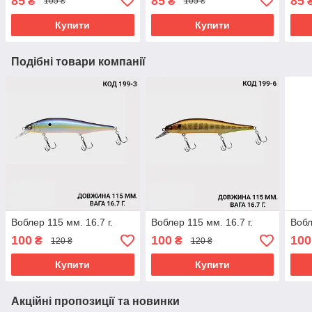
85
85
85
₴
₴
105 ₴
105 ₴
Купити
Купити
Подібні товари компанії
Воблер 115 мм. 16.7 г.
Воблер 115 мм. 16.7 г.
Вобл
100
100
100
₴
₴
120 ₴
120 ₴
Купити
Купити
Акційні пропозиції та новинки