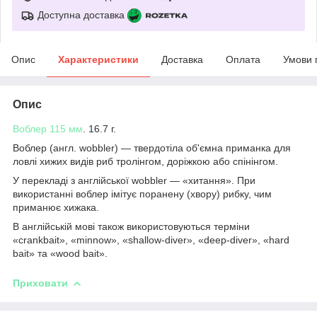
Доступна доставка
Опис
Характеристики
Доставка
Оплата
Умови 
Опис
Воблер
115 мм
. 16.7 г.
Воблер (англ. wobbler) — твердотіла об'ємна приманка для
ловлі хижих видів риб тролінгом, доріжкою або спінінгом.
У перекладі з англійської wobbler — «хитання». При
використанні воблер імітує поранену (хвору) рибку, чим
приманює хижака.
В англійській мові також використовуються терміни
«crankbait», «minnow», «shallow-diver», «deep-diver», «hard
bait» та «wood bait».
Приховати