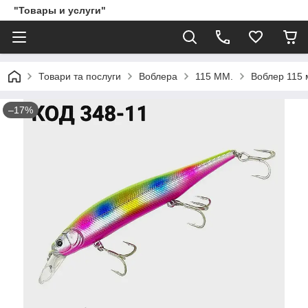
"Товары и услуги"
Товари та послуги
Воблера
115 ММ.
Воблер 115 м
–17%