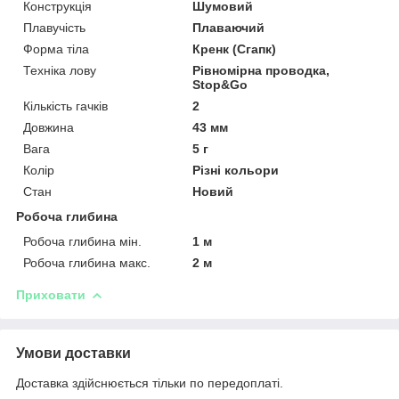
Конструкція
Шумовий
Плавучість
Плаваючий
Форма тіла
Кренк (Сгапк)
Техніка лову
Рівномірна проводка,
Stop&Go
Кількість гачків
2
Довжина
43 мм
Вага
5 г
Колір
Різні кольори
Стан
Новий
Робоча глибина
Робоча глибина мін.
1 м
Робоча глибина макс.
2 м
Приховати
Умови доставки
Доставка здійснюється тільки по передоплаті.