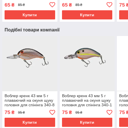
135-3
135-2
65
65
75
₴
₴
85 ₴
85 ₴
Купити
Купити
Подібні товари компанії
Воблер кренк 43 мм 5 г
Воблер кренк 43 мм 5 г
Вобл
плаваючий на окуня щуку
плаваючий на окуня щуку
плав
головня для спінінга 340-8
головня для спінінга 340-1
голо
75
75
75
₴
₴
95 ₴
95 ₴
Купити
Купити