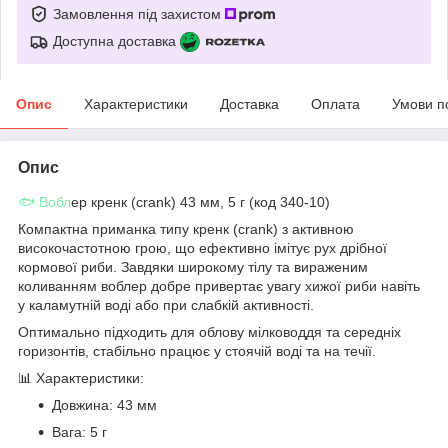
Замовлення під захистом
Доступна доставка
Опис
Характеристики
Доставка
Оплата
Умови п
Опис
🐟 Вобл
ер кренк (crank) 43 мм, 5 г (код 340-10)
Компактна приманка типу кренк (crank) з активною
високочастотною грою, що ефективно імітує рух дрібної
кормової риби. Завдяки широкому тілу та вираженим
коливанням воблер добре привертає увагу хижої риби навіть
у каламутній воді або при слабкій активності.
Оптимально підходить для облову мілководдя та середніх
горизонтів, стабільно працює у стоячій воді та на течії.
📊 Характеристики:
Довжина: 43 мм
Вага: 5 г