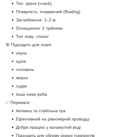
Тип: кренк (crank)
Плавучість: плаваючий (floating)
Заглиблення: 1–2 м
Оснащення: 2 трійники
Тип лову: спінінг
🎯 Підходить для ловлі:
окунь
щука
головень
жерех
судак
інша хижа риба
✅ Переваги:
Активна та стабільна гра
Ефективний на рівномірній проводці
Добре працює у каламутній воді
Підходить для облову різних горизонтів