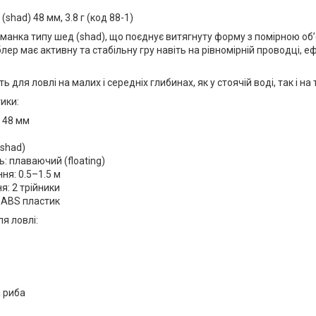
(shad) 48 мм, 3.8 г (код 88-1)
анка типу шед (shad), що поєднує витягнуту форму з помірною об’є
блер має активну та стабільну гру навіть на рівномірній проводці
 для ловлі на малих і середніх глибинах, як у стоячій воді, так і на т
ики:
 48 мм
(shad)
ь: плаваючий (floating)
ня: 0.5–1.5 м
: 2 трійники
 ABS пластик
ля ловлі:
 риба