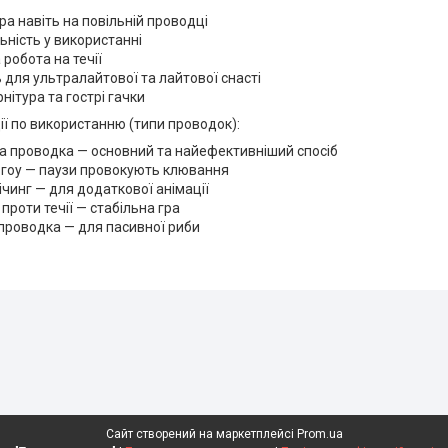
ра навіть на повільній проводці
ьність у використанні
 робота на течії
 для ультралайтової та лайтової снасті
нітура та гострі гачки
ї по використанню (типи проводок):
а проводка — основний та найефективніший спосіб
-гоу — паузи провокують клювання
ічинг — для додаткової анімації
проти течії — стабільна гра
проводка — для пасивної риби
Сайт створений на маркетплейсі
Prom.ua