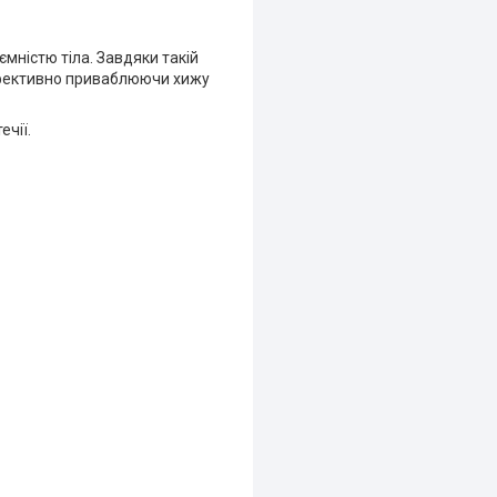
мністю тіла. Завдяки такій
, ефективно приваблюючи хижу
ечії.