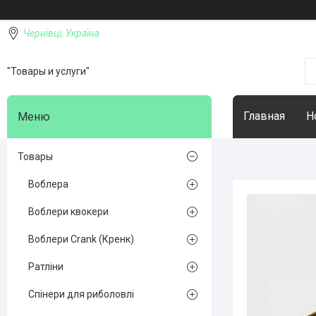
Чернівці, Україна
"Товары и услуги"
Главная
Н
Товары
Воблера
Воблери квокери
Воблери Crank (Кренк)
Ратліни
Спінери для риболовлі