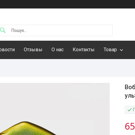
овости
Отзывы
О нас
Контакты
Товар
Воб
уль
65