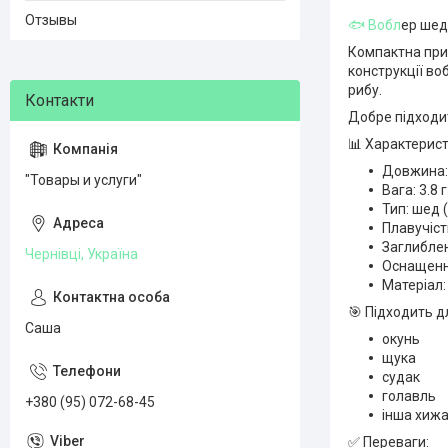
Отзывы
🐟 Вобл
ер шед 
Компактна прим
конструкції во
рибу.
Добре підходить
📊 Характерист
Довжина:
"Товары и услуги"
Вага: 3.8 г
Тип: шед 
Плавучіст
Заглиблен
Чернівці, Україна
Оснащення
Матеріал:
🎯 Підходить д
Саша
окунь
щука
судак
голавль
+380 (95) 072-68-45
інша хижа
✅ Переваги: