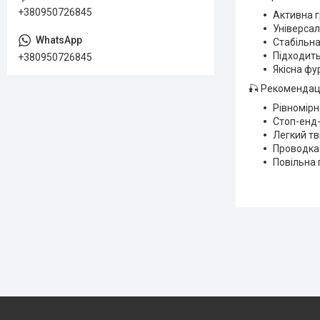
+380950726845
Активна г
Універсал
Стабільна
Підходить
+380950726845
Якісна фур
🎣 Рекомендаці
Рівномірн
Стоп-енд
Легкий тв
Проводка 
Повільна 