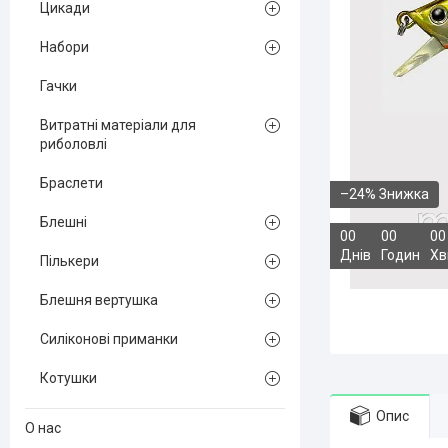
Цикади
Набори
Гачки
Витратні матеріали для
риболовлі
Браслети
–24%
Блешні
0
0
0
0
0
0
Днів
Годин
Хв
Пількери
Блешня вертушка
Силіконові приманки
Котушки
Опис
О нас