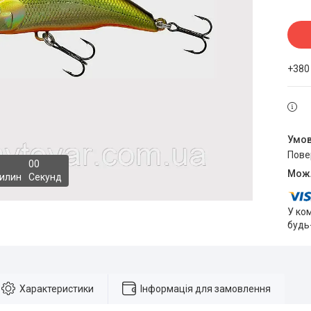
+380
пов
0
0
илин
Секунд
У ко
будь
Характеристики
Інформація для замовлення