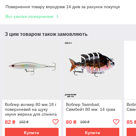
Повернення товару впродовж 14 днів за рахунок покупця
Всі умови повернення
З цим товаром також замовляють
Воблер волкер 80 мм 18 г
Воблер Swimbait,
Вобл
поверхневий на щуку
Свімбейт 80 мм. 14 грам
Свім
окуня жереха для спінінга
162-1
82
80
85
₴
₴
102 ₴
100 ₴
Купити
Купити