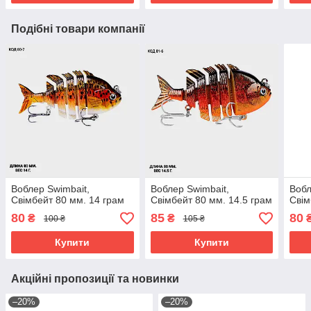
Подібні товари компанії
Воблер Swimbait,
Воблер Swimbait,
Вобл
Свімбейт 80 мм. 14 грам
Свімбейт 80 мм. 14.5 грам
Свім
80
85
80
₴
₴
100 ₴
105 ₴
Купити
Купити
Акційні пропозиції та новинки
–20%
–20%