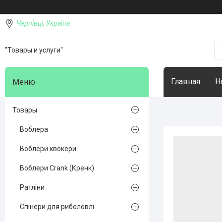
Чернівці, Україна
"Товары и услуги"
Главная
Н
Товары
Воблера
Воблери квокери
Воблери Crank (Кренк)
Ратліни
Спінери для риболовлі