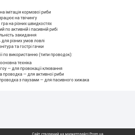
на імітація кормової риби
працює на твічингу
 гра на різних швидкостях
й по активній і пасивній рибі
льність закидання
 для різних умов ловлі
нітура та гострі гачки
ї по використанню (типи проводок):
 основна техніка
гоу — для провокації клювання
а проводка — для активної риби
проводка з паузами — для пасивного хижака
Сайт створений на маркетплейсі
Prom.ua