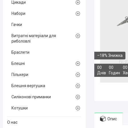
Цикади
Набори
Гачки
Витратні матеріали для
риболовлі
Браслети
–18%
Блешні
0
0
0
0
0
0
Днів
Годин
Хв
Пількери
Блешня вертушка
Силіконові приманки
Котушки
Опис
О нас