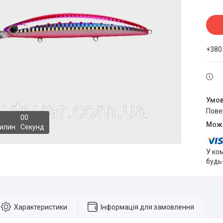
+380
пов
0
0
илин
Секунд
У ко
будь
Характеристики
Інформація для замовлення