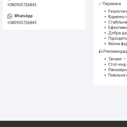
✅ Переваги:
+380950726845
Реалістич
Відмінно 
Стабільна
+380950726845
Ефективни
Добра да
Підходить
Якісна фур
🎣 Рекомендаці
Твічинг —
Стоп-енд-
Рівномірн
Повільна 