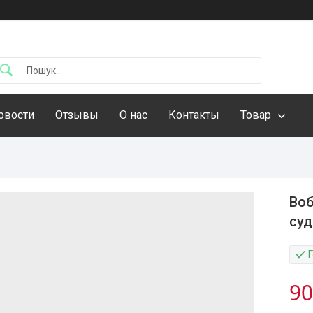
овости
Отзывы
О нас
Контакты
Товар
Воб
суд
90