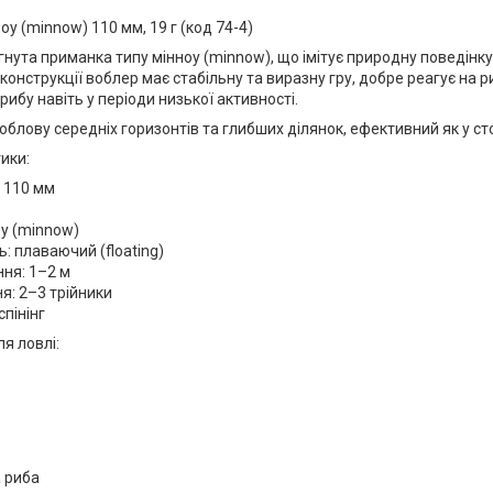
н
оу (minnow) 110 мм, 19 г (код 74-4)
нута приманка типу мінноу (minnow), що імітує природну поведінку
конструкції воблер має стабільну та виразну гру, добре реагує на 
рибу навіть у періоди низької активності.
блову середніх горизонтів та глибших ділянок, ефективний як у стоячі
ики:
 110 мм
оу (minnow)
ь: плаваючий (floating)
ня: 1–2 м
: 2–3 трійники
спінінг
ля ловлі:
 риба