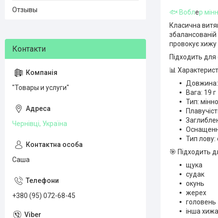
Отзывы
🐟 Вобл
е
р мін
Класична витяг
збалансованій 
провокує хижу 
Підходить для о
📊 Характерист
Довжина:
"Товары и услуги"
Вага: 19 г
Тип: мінн
Плавучіст
Заглиблен
Чернівці, Україна
Оснащення
Тип лову: 
🎯 Підходить д
Саша
щука
судак
окунь
жерех
+380 (95) 072-68-45
головень
інша хижа