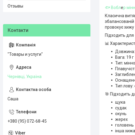
Отзывы
🐟 Вобл
е
р мін
Класична витяг
збалансованій 
провокує хижу 
Підходить для о
📊 Характерист
Довжина:
"Товары и услуги"
Вага: 19 г
Тип: мінн
Плавучіст
Заглиблен
Чернівці, Україна
Оснащення
Тип лову: 
🎯 Підходить д
Саша
щука
судак
окунь
жерех
+380 (95) 072-68-45
головень
інша хижа