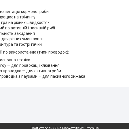
на імітація кормової риби
працює на твічингу
 гра на різних швидкостях
й по активній і пасивній рибі
льність закидання
 для різних умов ловлі
нітура та гострі гачки
ї по використанню (типи проводок):
 основна техніка
гоу — для провокації клювання
а проводка — для активної риби
проводка з паузами — для пасивного хижака
Сайт створений на маркетплейсі
Prom.ua