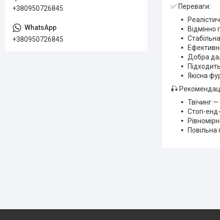
✅ Переваги:
+380950726845
Реалістич
Відмінно 
Стабільна
+380950726845
Ефективни
Добра да
Підходить
Якісна фур
🎣 Рекомендаці
Твічинг —
Стоп-енд-
Рівномірн
Повільна 