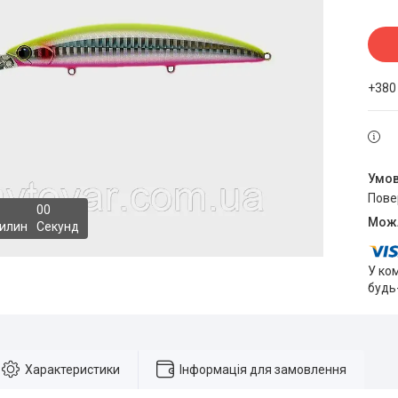
+380
пов
0
0
илин
Секунд
У ко
будь
Характеристики
Інформація для замовлення