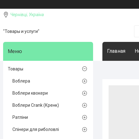
Чернівці, Україна
"Товары и услуги"
Главная
Н
Товары
Воблера
Воблери квокери
Воблери Crank (Кренк)
Ратліни
Спінери для риболовлі