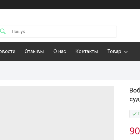
овости
Отзывы
О нас
Контакты
Товар
Воб
суд
90