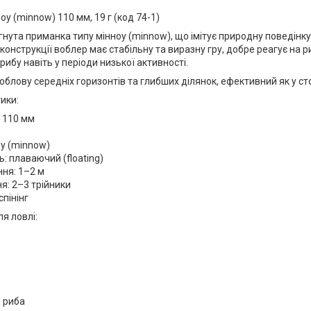
н
оу (minnow) 110 мм, 19 г (код 74-1)
нута приманка типу мінноу (minnow), що імітує природну поведінку
конструкції воблер має стабільну та виразну гру, добре реагує на 
рибу навіть у періоди низької активності.
блову середніх горизонтів та глибших ділянок, ефективний як у стоячі
ики:
 110 мм
оу (minnow)
ь: плаваючий (floating)
ня: 1–2 м
: 2–3 трійники
спінінг
ля ловлі:
 риба