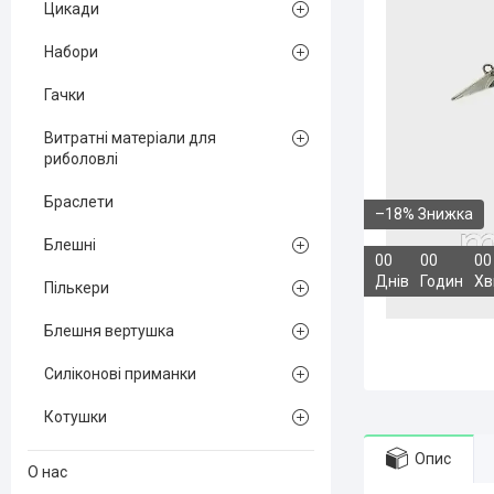
Цикади
Набори
Гачки
Витратні матеріали для
риболовлі
Браслети
–18%
Блешні
0
0
0
0
0
0
Днів
Годин
Хв
Пількери
Блешня вертушка
Силіконові приманки
Котушки
Опис
О нас