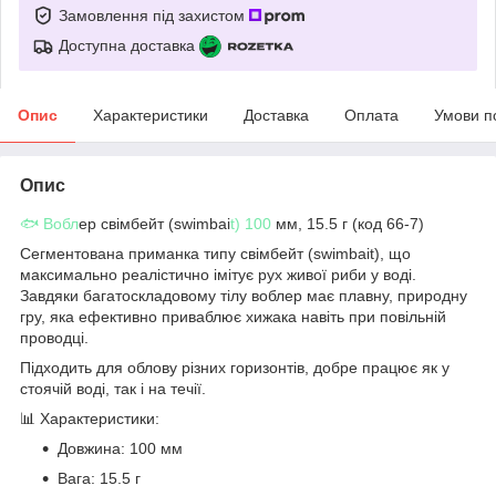
Замовлення під захистом
Доступна доставка
Опис
Характеристики
Доставка
Оплата
Умови п
Опис
🐟 Вобл
ер свімбейт (swimbai
t) 100
мм, 15.5 г (код 66-7)
Сегментована приманка типу свімбейт (swimbait), що
максимально реалістично імітує рух живої риби у воді.
Завдяки багатоскладовому тілу воблер має плавну, природну
гру, яка ефективно приваблює хижака навіть при повільній
проводці.
Підходить для облову різних горизонтів, добре працює як у
стоячій воді, так і на течії.
📊 Характеристики:
Довжина: 100 мм
Вага: 15.5 г