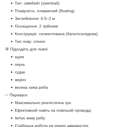
Тип: свімбейт (swimbait)
Плавучість: плаваючий (floating)
Заглиблення: 0.5–2 м
Оснащення: 2 трійники
Конструкція: сегментована (багатоскладова)
Тип лову: спінінг
🎯 Підходить для ловлі:
щука
окунь
судак
жерех
велика хижа риба
✅ Переваги:
Максимально реалістична гра
Ефективний навіть на повільній проводці
Імітує живу рибу
Стабільна робота на різних швидкостях