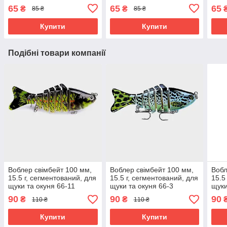
44-2
44-3
44-1
65
65
65
₴
₴
85 ₴
85 ₴
Купити
Купити
Подібні товари компанії
Воблер свімбейт 100 мм,
Воблер свімбейт 100 мм,
Вобл
15.5 г, сегментований, для
15.5 г, сегментований, для
15.5
щуки та окуня 66-11
щуки та окуня 66-3
щуки
90
90
90
₴
₴
110 ₴
110 ₴
Купити
Купити