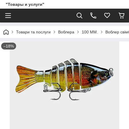
"Товары и услуги"
Товари та послуги
Воблера
100 ММ.
Воблер свім
–18%