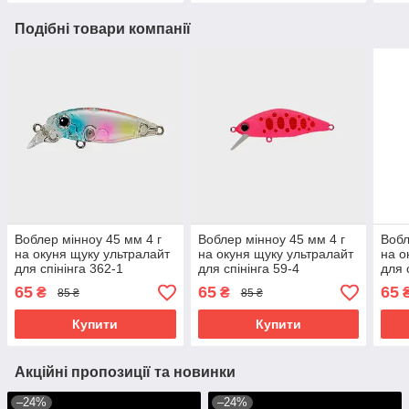
Подібні товари компанії
Воблер мінноу 45 мм 4 г
Воблер мінноу 45 мм 4 г
Вобл
на окуня щуку ультралайт
на окуня щуку ультралайт
на о
для спінінга 362-1
для спінінга 59-4
для 
65
65
65
₴
₴
85 ₴
85 ₴
Купити
Купити
Акційні пропозиції та новинки
–24%
–24%