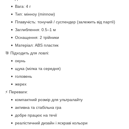
Вага: 4 г
Тип: мінноу (minnow)
Плавучість: тонучий / суспендер (залежить від партії)
Заглиблення: 0.5–1 м
Оснащення: 2 трійники
Матеріал: ABS пластик
🎯 Підходить для ловлі:
окунь
щука (мілка та середня)
головень
жерех
⚡ Переваги:
компактний розмір для ультралайту
активна та стабільна гра
добре працює на течії
реалістичний дизайн і яскраві кольори