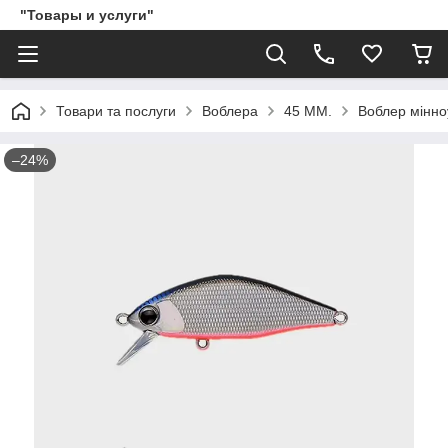
"Товары и услуги"
Товари та послуги
Воблера
45 ММ.
Воблер мінноу
–24%