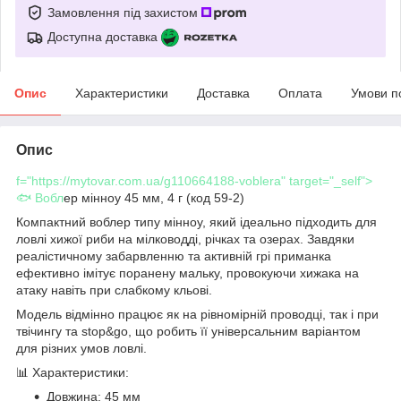
Замовлення під захистом
Доступна доставка
Опис
Характеристики
Доставка
Оплата
Умови п
Опис
f="https://mytovar.com.ua/g110664188-voblera" target="_self">
🐟 Вобл
ер мінноу 45 мм, 4 г (код 59-2)
Компактний воблер типу мінноу, який ідеально підходить для
ловлі хижої риби на мілководді, річках та озерах. Завдяки
реалістичному забарвленню та активній грі приманка
ефективно імітує поранену мальку, провокуючи хижака на
атаку навіть при слабкому кльові.
Модель відмінно працює як на рівномірній проводці, так і при
твічингу та stop&go, що робить її універсальним варіантом
для різних умов ловлі.
📊 Характеристики:
Довжина: 45 мм