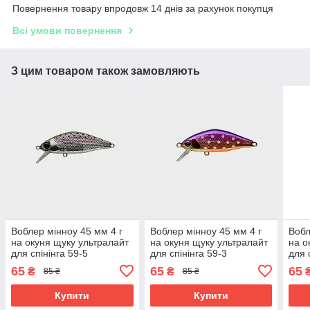
Повернення товару впродовж 14 днів за рахунок покупця
Всі умови повернення
З цим товаром також замовляють
Воблер мінноу 45 мм 4 г
Воблер мінноу 45 мм 4 г
Вобл
на окуня щуку ультралайт
на окуня щуку ультралайт
на о
для спінінга 59-5
для спінінга 59-3
для 
65
65
65
₴
₴
85 ₴
85 ₴
Купити
Купити