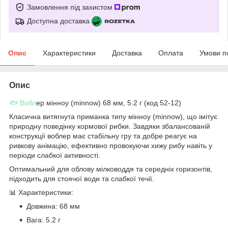
Замовлення під захистом
Доступна доставка
Опис
Характеристики
Доставка
Оплата
Умови п
Опис
🐟 Вобл
ер мінноу (minnow) 68 мм, 5.2 г (код 52-12)
Класична витягнута приманка типу мінноу (minnow), що імітує
природну поведінку кормової рибки. Завдяки збалансованій
конструкції воблер має стабільну гру та добре реагує на
ривкову анімацію, ефективно провокуючи хижу рибу навіть у
періоди слабкої активності.
Оптимальний для облову мілководдя та середніх горизонтів,
підходить для стоячої води та слабкої течії.
📊 Характеристики:
Довжина: 68 мм
Вага: 5.2 г