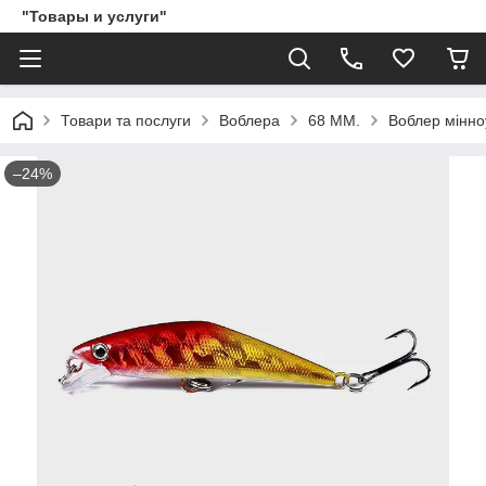
"Товары и услуги"
Товари та послуги
Воблера
68 ММ.
Воблер мінноу
–24%