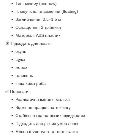
Тип: мінноу (minnow)
Плавучість: плаваючий (floating)
Заглиблення: 0.5–1.5 м
Оснащення: 2 трійники
Матеріал: ABS пластик
🎯 Підходить для ловлі:
окунь
щука
жерех
головень
інша хижа риба
✅ Переваги:
Реалістична імітація малька
Відмінно працює на твічингу
Стабільна гра на різних швидкостях
Підходить для різних умов ловлі
Якісна фурнітура та гострі гачки