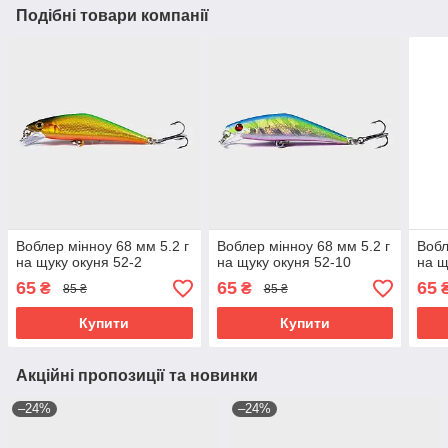
Подібні товари компанії
Воблер мінноу 68 мм 5.2 г
Воблер мінноу 68 мм 5.2 г
Вобл
на щуку окуня 52-2
на щуку окуня 52-10
на щ
65
65
65
₴
₴
85 ₴
85 ₴
Купити
Купити
Акційні пропозиції та новинки
–24%
–24%