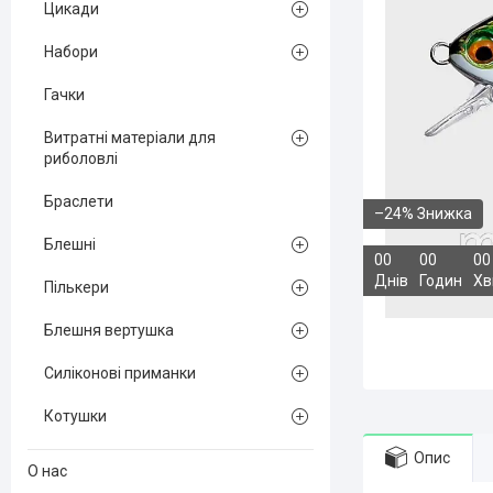
Цикади
Набори
Гачки
Витратні матеріали для
риболовлі
Браслети
–24%
Блешні
0
0
0
0
0
0
Днів
Годин
Хв
Пількери
Блешня вертушка
Силіконові приманки
Котушки
Опис
О нас