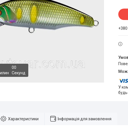
+380
пов
0
0
илин
Секунд
У ко
будь
Характеристики
Інформація для замовлення