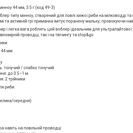
мінноу 44 мм, 3.5 г (код 49-3)
лер типу мінноу, створений для ловлі хижої риби на мілководді та 
мі та активній грі приманка імітує поранену мальку, провокуючи на
ір і легка вага роблять цей воблер ідеальним для ультралайтової 
вномірній проводці, так і на твічингу та stop&go.
ики:
 44 мм
оу
ь: тонучий / слабко тонучий
ня: до 0.5–1 м
: 2 трійники
ля риби:
велика/середня)
ра навіть на повільній проводці