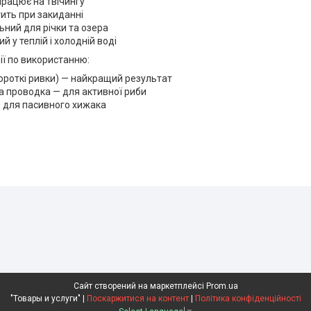
працює на твічингу
ить при закиданні
ьний для річки та озера
й у теплій і холодній воді
ії по використанню:
короткі ривки) — найкращий результат
а проводка — для активної риби
 для пасивного хижака
Сайт створений на маркетплейсі
Prom.ua
"Товары и услуги" |
Поскаржитися на контент
|
Політика конфіденційності