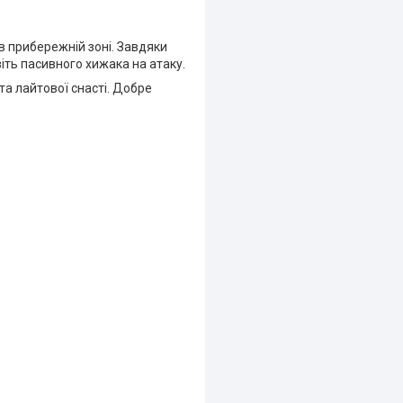
в прибережній зоні. Завдяки
віть пасивного хижака на атаку.
та лайтової снасті. Добре