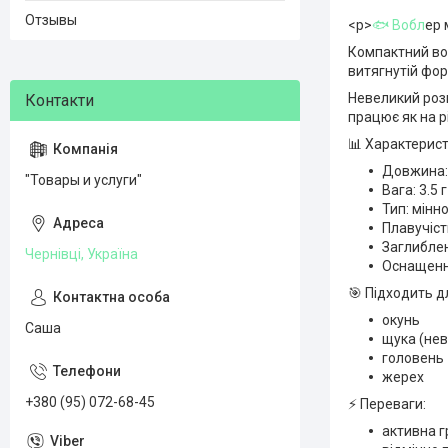
Отзывы
<p>
🐟 Вобл
ер 
Компактний воб
витягнутій фор
Невеликий розм
працює як на рі
📊 Характерист
Довжина:
"Товары и услуги"
Вага: 3.5 г
Тип: мінн
Плавучіст
Заглиблен
Чернівці, Україна
Оснащення
🎯 Підходить д
окунь
Саша
щука (не
головень
жерех
+380 (95) 072-68-45
⚡ Переваги:
активна г