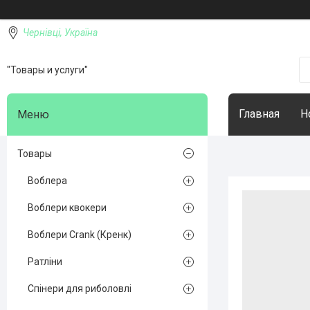
Чернівці, Україна
"Товары и услуги"
Главная
Н
Товары
Воблера
Воблери квокери
Воблери Crank (Кренк)
Ратліни
Спінери для риболовлі