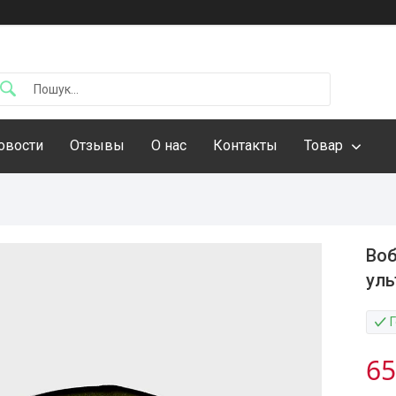
овости
Отзывы
О нас
Контакты
Товар
Воб
уль
65