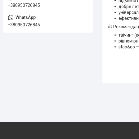
відмінно 
+380950726845
добре лет
універсал
ефективни
+380950726845
🎣 Рекомендац
твічинг (
рівномірн
stop&go —