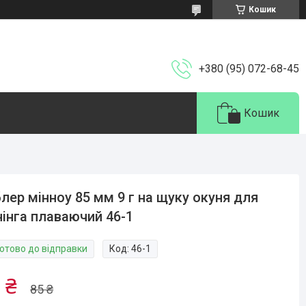
Кошик
+380 (95) 072-68-45
Кошик
лер мінноу 85 мм 9 г на щуку окуня для
нінга плаваючий 46-1
Готово до відправки
Код:
46-1
 ₴
85 ₴