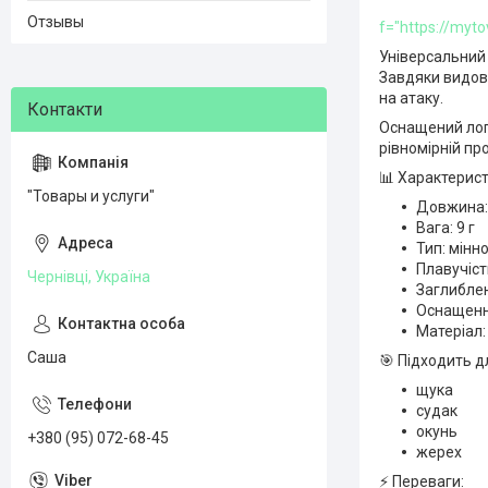
Отзывы
f="https://myt
Універсальний 
Завдяки видов
на атаку.
Оснащений лоп
рівномірній пр
📊 Характерист
"Товары и услуги"
Довжина:
Вага: 9 г
Тип: мінн
Плавучіст
Чернівці, Україна
Заглиблен
Оснащення
Матеріал:
Саша
🎯 Підходить д
щука
судак
окунь
+380 (95) 072-68-45
жерех
⚡ Переваги: