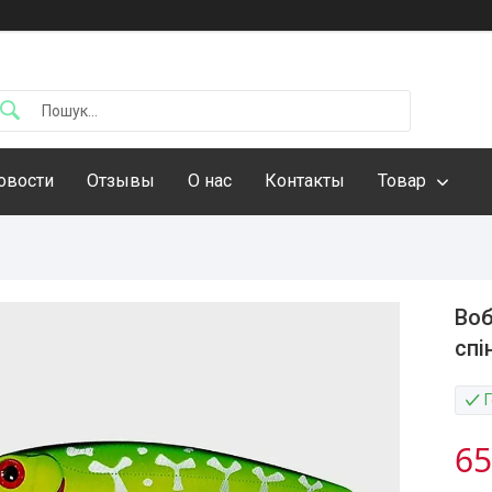
овости
Отзывы
О нас
Контакты
Товар
Воб
спі
65