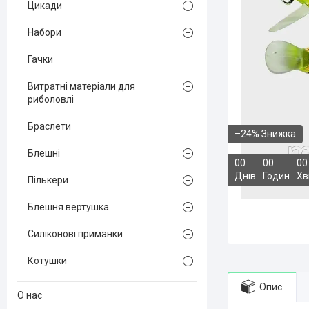
Цикади
Набори
Гачки
Витратні матеріали для
риболовлі
Браслети
–24%
Блешні
0
0
0
0
0
0
Днів
Годин
Хв
Пількери
Блешня вертушка
Силіконові приманки
Котушки
Опис
О нас