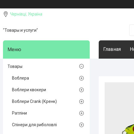
Чернівці, Україна
"Товары и услуги"
Главная
Н
Товары
Воблера
Воблери квокери
Воблери Crank (Кренк)
Ратліни
Спінери для риболовлі