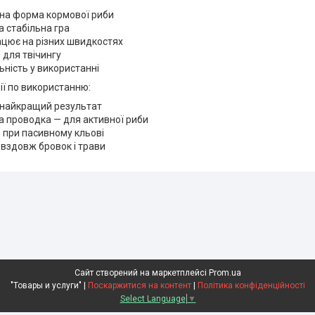
чна форма кормової риби
а стабільна гра
цює на різних швидкостях
 для твічингу
ьність у використанні
ії по використанню:
 найкращий результат
а проводка — для активної риби
 при пасивному кльові
вздовж бровок і трави
Сайт створений на маркетплейсі
Prom.ua
"Товары и услуги" |
Поскаржитися на контент
|
Політика конфіденційності
Select Language
▼