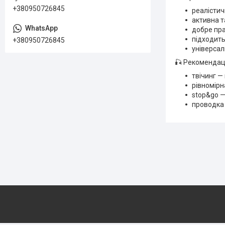
+380950726845
реалісти
активна т
добре пра
підходить
+380950726845
універсал
🎣 Рекомендац
твічинг —
рівномірн
stop&go —
проводка 