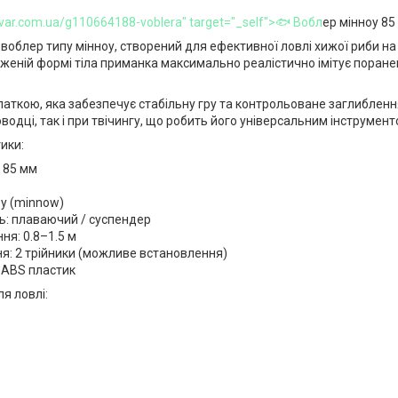
ovar.com.ua/g110664188-voblera" target="_self">🐟 Вобл
ер мінноу 85 
воблер типу мінноу, створений для ефективної ловлі хижої риби на 
женій формі тіла приманка максимально реалістично імітує поране
аткою, яка забезпечує стабільну гру та контрольоване заглибленн
оводці, так і при твічингу, що робить його універсальним інструмен
ики:
 85 мм
оу (minnow)
ь: плаваючий / суспендер
ня: 0.8–1.5 м
: 2 трійники (можливе встановлення)
 ABS пластик
ля ловлі: