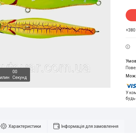
+380
пов
0
0
илин
Секунд
У ко
будь
Характеристики
Інформація для замовлення