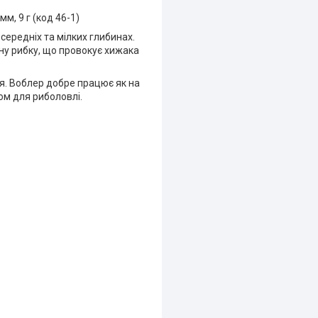
мм, 9 г (код 46-1)
середніх та мілких глибинах.
ну рибку, що провокує хижака
я. Воблер добре працює як на
том для риболовлі.