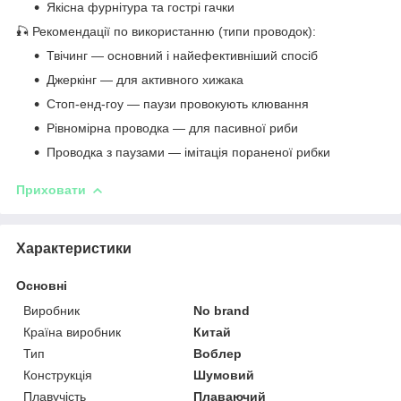
Якісна фурнітура та гострі гачки
🎣 Рекомендації по використанню (типи проводок):
Твічинг — основний і найефективніший спосіб
Джеркінг — для активного хижака
Стоп-енд-гоу — паузи провокують клювання
Рівномірна проводка — для пасивної риби
Проводка з паузами — імітація пораненої рибки
Приховати
Характеристики
Основні
Виробник
No brand
Країна виробник
Китай
Тип
Воблер
Конструкція
Шумовий
Плавучість
Плаваючий