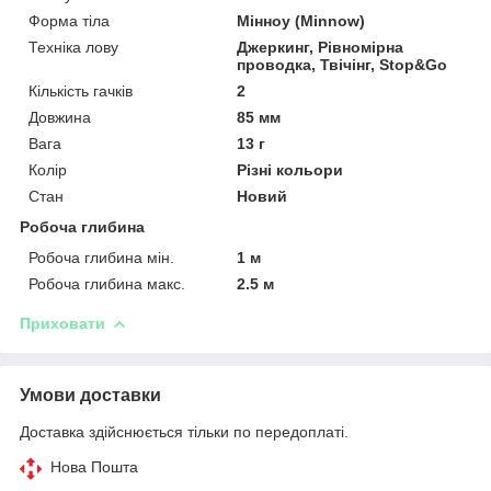
Форма тіла
Мінноу (Minnow)
Техніка лову
Джеркинг, Рівномірна
проводка, Твічінг, Stop&Go
Кількість гачків
2
Довжина
85 мм
Вага
13 г
Колір
Різні кольори
Стан
Новий
Робоча глибина
Робоча глибина мін.
1 м
Робоча глибина макс.
2.5 м
Приховати
Умови доставки
Доставка здійснюється тільки по передоплаті.
Нова Пошта