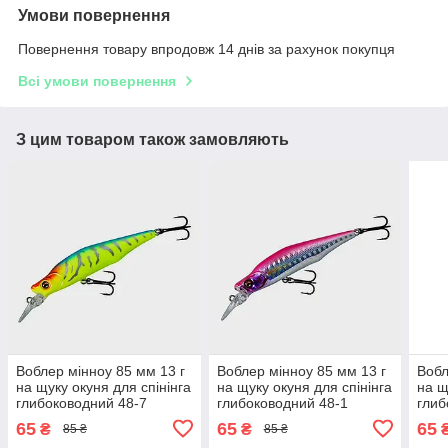
Умови повернення
Повернення товару впродовж 14 днів за рахунок покупця
Всі умови повернення
З цим товаром також замовляють
Воблер мінноу 85 мм 13 г
Воблер мінноу 85 мм 13 г
Вобл
на щуку окуня для спінінга
на щуку окуня для спінінга
на щ
глибоководний 48-7
глибоководний 48-1
глиб
65
65
65
₴
₴
85 ₴
85 ₴