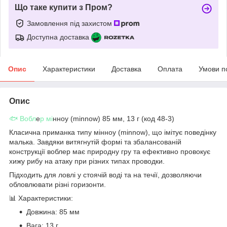
Що таке купити з Пром?
Замовлення під захистом
Доступна доставка
Опис
Характеристики
Доставка
Оплата
Умови п
Опис
🐟 Вобл
е
р мі
нноу (minnow) 85 мм, 13 г (код 48-3)
Класична приманка типу мінноу (minnow), що імітує поведінку
малька. Завдяки витягнутій формі та збалансованій
конструкції воблер має природну гру та ефективно провокує
хижу рибу на атаку при різних типах проводки.
Підходить для ловлі у стоячій воді та на течії, дозволяючи
обловлювати різні горизонти.
📊 Характеристики:
Довжина: 85 мм
Вага: 13 г