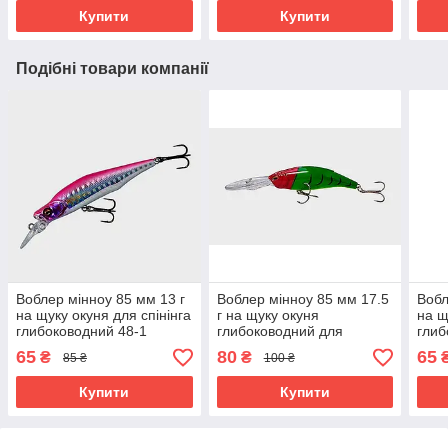
Купити
Купити
Подібні товари компанії
Воблер мінноу 85 мм 13 г
Воблер мінноу 85 мм 17.5
Вобл
на щуку окуня для спінінга
г на щуку окуня
на щ
глибоководний 48-1
глибоководний для
глиб
спінінга 364-2
65
80
65
₴
₴
85 ₴
100 ₴
Купити
Купити