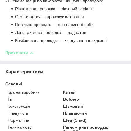
🎣 Рекомендації по використанню (типи проводок):
Рівномірна проводка — базовий варіант
Стоп-енд-гоу — провокує клювання
Повільна проводка — для пасивної риби
Легка ривкова проводка — додає гри
Комбінована проводка — чергування швидкості
Приховати
Характеристики
Основні
Країна виробник
Китай
Тип
Воблер
Конструкція
Шумовий
Плавучість
Плаваючий
Форма тіла
Шед (Shad)
Техніка лову
Рівномірна проводка,