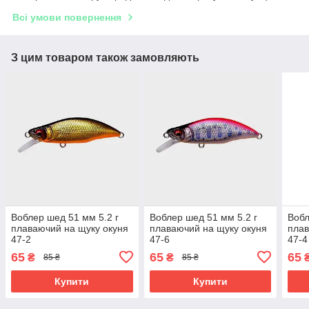
Всі умови повернення
З цим товаром також замовляють
Воблер шед 51 мм 5.2 г
Воблер шед 51 мм 5.2 г
Вобл
плаваючий на щуку окуня
плаваючий на щуку окуня
плав
47-2
47-6
47-4
65
65
65
₴
₴
85 ₴
85 ₴
Купити
Купити