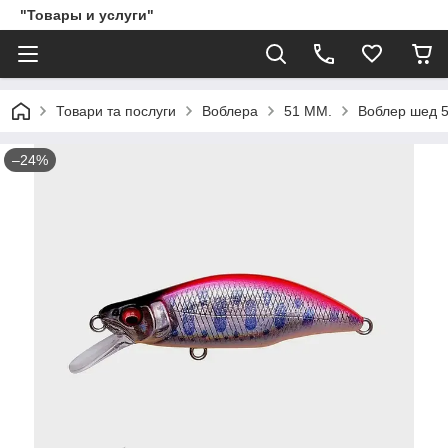
"Товары и услуги"
Товари та послуги
Воблера
51 ММ.
Воблер шед 5
–24%