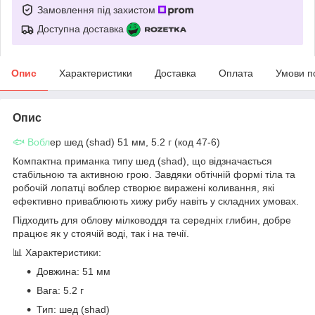
Замовлення під захистом
Доступна доставка
Опис
Характеристики
Доставка
Оплата
Умови п
Опис
🐟 Вобл
ер шед (shad) 51 мм, 5.2 г (код 47-6)
Компактна приманка типу шед (shad), що відзначається
стабільною та активною грою. Завдяки обтічній формі тіла та
робочій лопатці воблер створює виражені коливання, які
ефективно приваблюють хижу рибу навіть у складних умовах.
Підходить для облову мілководдя та середніх глибин, добре
працює як у стоячій воді, так і на течії.
📊 Характеристики:
Довжина: 51 мм
Вага: 5.2 г
Тип: шед (shad)