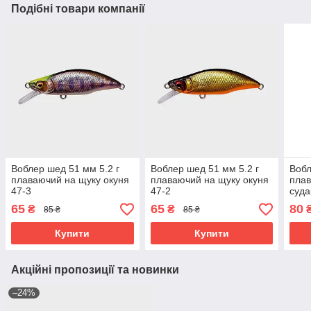
Подібні товари компанії
Воблер шед 51 мм 5.2 г
Воблер шед 51 мм 5.2 г
Вобл
плаваючий на щуку окуня
плаваючий на щуку окуня
плав
47-3
47-2
суда
65
65
80
₴
₴
85 ₴
85 ₴
Купити
Купити
Акційні пропозиції та новинки
–24%