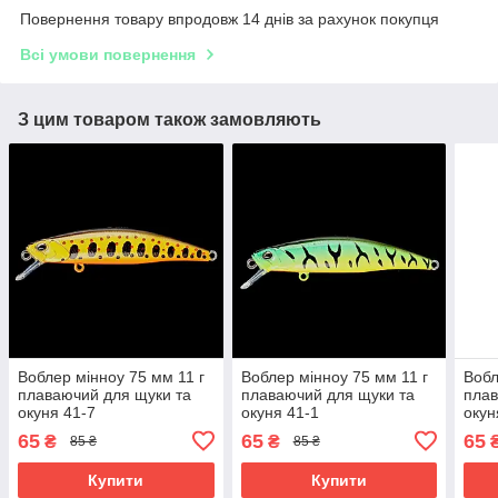
Повернення товару впродовж 14 днів за рахунок покупця
Всі умови повернення
З цим товаром також замовляють
Воблер мінноу 75 мм 11 г
Воблер мінноу 75 мм 11 г
Вобл
плаваючий для щуки та
плаваючий для щуки та
плав
окуня 41-7
окуня 41-1
окун
65
65
65
₴
₴
85 ₴
85 ₴
Купити
Купити