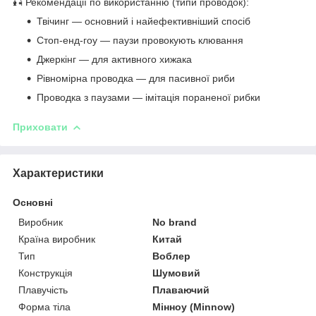
🎣 Рекомендації по використанню (типи проводок):
Твічинг — основний і найефективніший спосіб
Стоп-енд-гоу — паузи провокують клювання
Джеркінг — для активного хижака
Рівномірна проводка — для пасивної риби
Проводка з паузами — імітація пораненої рибки
Приховати
Характеристики
Основні
Виробник
No brand
Країна виробник
Китай
Тип
Воблер
Конструкція
Шумовий
Плавучість
Плаваючий
Форма тіла
Мінноу (Minnow)