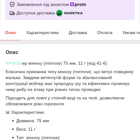
Замовлення під захистом
Доступна доставка
Опис
Характеристики
Доставка
Оплата
Умови п
Опис
🐟 Вобл
ер мінноу (minnow) 75 мм, 11 г (код 41-6)
Класична приманка типу мінноу (minnow), що імітує поведінку
малька. Завдяки витягнутій формі та збалансованій
конструкції воблер має природну гру та ефективно провокує
хижу рибу на атаку при різних типах проводки.
Підходить для ловлі у стоячій воді та на течії, дозволяючи
обловлювати різні горизонти.
📊 Характеристики:
Довжина: 75 мм
Вага: 11 г
Тип: мінноу (minnow)