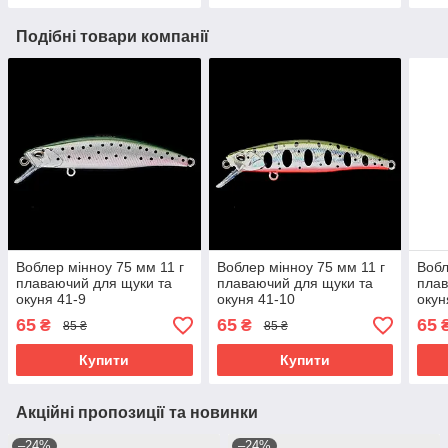
Подібні товари компанії
Воблер мінноу 75 мм 11 г
Воблер мінноу 75 мм 11 г
Вобл
плаваючий для щуки та
плаваючий для щуки та
плав
окуня 41-9
окуня 41-10
окун
65
65
65
₴
₴
85 ₴
85 ₴
Купити
Купити
Акційні пропозиції та новинки
–24%
–24%