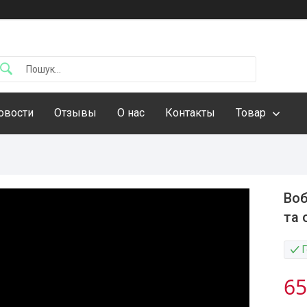
овости
Отзывы
О нас
Контакты
Товар
Воб
та 
65