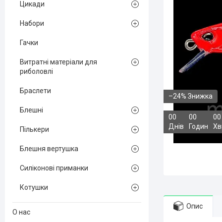
Цикади
Набори
Гачки
Витратні матеріали для
риболовлі
Браслети
–24%
Блешні
0
0
0
0
0
0
Днів
Годин
Хв
Пількери
Блешня вертушка
Силіконові приманки
Котушки
Опис
О нас