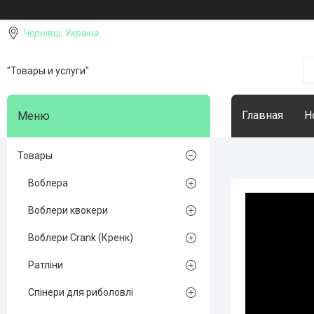
Чернівці, Україна
"Товары и услуги"
Главная
Н
Товары
Воблера
Воблери квокери
Воблери Crank (Кренк)
Ратліни
Спінери для риболовлі