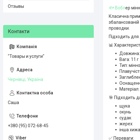
Отзывы
🐟 Вобл
ер мінн
Класична прима
збалансованій 
проводки.
Підходить для 
📊 Характерист
Довжина:
"Товары и услуги"
Вага: 11 г
Тип: мінн
Плавучіст
Заглиблен
Чернівці, Україна
Оснащення
Матеріал:
🎯 Підходить д
Саша
щука
окунь
судак
жерех
+380 (95) 072-68-45
інша хижа
✅ Переваги: