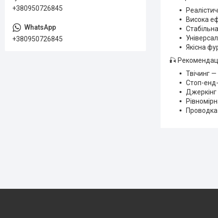
+380950726845
Реалістич
Висока еф
Стабільна
Універсал
+380950726845
Якісна фур
🎣 Рекомендаці
Твічинг —
Стоп-енд
Джеркінг
Рівномірн
Проводка 