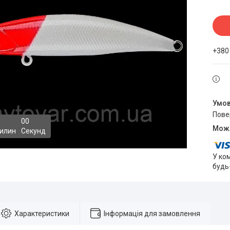
+380
пов
0
0
илин
Секунд
У ко
будь
Характеристики
Інформація для замовлення