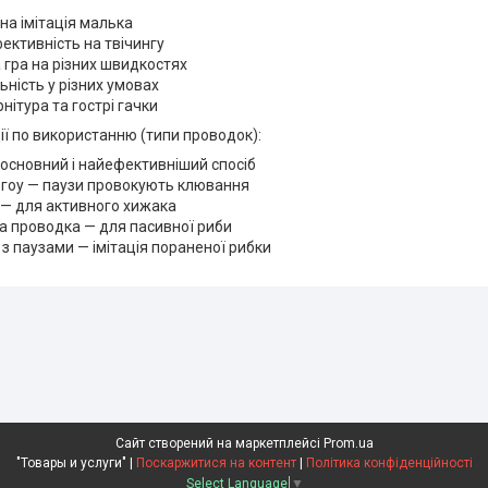
на імітація малька
ективність на твічингу
 гра на різних швидкостях
ьність у різних умовах
нітура та гострі гачки
ї по використанню (типи проводок):
 основний і найефективніший спосіб
-гоу — паузи провокують клювання
 — для активного хижака
а проводка — для пасивної риби
з паузами — імітація пораненої рибки
Сайт створений на маркетплейсі
Prom.ua
"Товары и услуги" |
Поскаржитися на контент
|
Політика конфіденційності
Select Language
▼