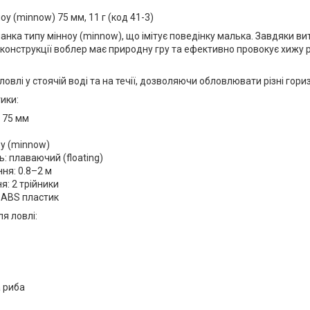
оу (minnow) 75 мм, 11 г (код 41-3)
нка типу мінноу (minnow), що імітує поведінку малька. Завдяки ви
конструкції воблер має природну гру та ефективно провокує хижу р
ловлі у стоячій воді та на течії, дозволяючи обловлювати різні гори
ики:
 75 мм
оу (minnow)
ь: плаваючий (floating)
ня: 0.8–2 м
: 2 трійники
 ABS пластик
ля ловлі:
 риба