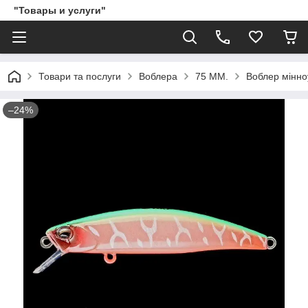
"Товары и услуги"
Товари та послуги
Воблера
75 ММ.
Воблер мінно
–24%