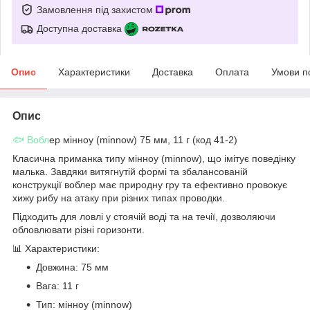
Замовлення під захистом
Доступна доставка
Опис
Характеристики
Доставка
Оплата
Умови п
Опис
🐟 Вобл
ер мінноу (minnow) 75 мм, 11 г (код 41-2)
Класична приманка типу мінноу (minnow), що імітує поведінку
малька. Завдяки витягнутій формі та збалансованій
конструкції воблер має природну гру та ефективно провокує
хижу рибу на атаку при різних типах проводки.
Підходить для ловлі у стоячій воді та на течії, дозволяючи
обловлювати різні горизонти.
📊 Характеристики:
Довжина: 75 мм
Вага: 11 г
Тип: мінноу (minnow)