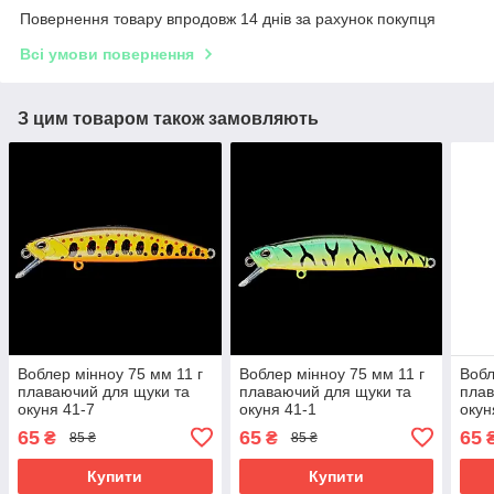
Повернення товару впродовж 14 днів за рахунок покупця
Всі умови повернення
З цим товаром також замовляють
Воблер мінноу 75 мм 11 г
Воблер мінноу 75 мм 11 г
Вобл
плаваючий для щуки та
плаваючий для щуки та
плав
окуня 41-7
окуня 41-1
окун
65
65
65
₴
₴
85 ₴
85 ₴
Купити
Купити