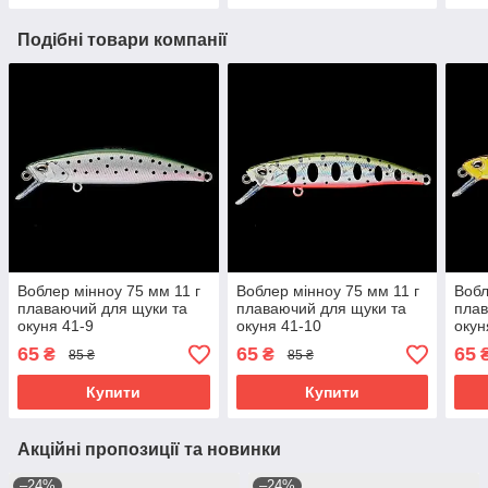
Подібні товари компанії
Воблер мінноу 75 мм 11 г
Воблер мінноу 75 мм 11 г
Вобл
плаваючий для щуки та
плаваючий для щуки та
плав
окуня 41-9
окуня 41-10
окун
65
65
65
₴
₴
85 ₴
85 ₴
Купити
Купити
Акційні пропозиції та новинки
–24%
–24%