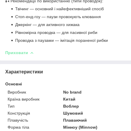
🎣 Рекомендації по використанню (типи проводок):
Твічинг — основний і найефективніший спосіб
Стоп-енд-гоу — паузи провокують клювання
Джеркінг — для активного хижака
Рівномірна проводка — для пасивної риби
Проводка з паузами — імітація пораненої рибки
Приховати
Характеристики
Основні
Виробник
No brand
Країна виробник
Китай
Тип
Воблер
Конструкція
Шумовий
Плавучість
Плаваючий
Форма тіла
Мінноу (Minnow)