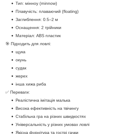
Тип: мінноу (minnow)
Плавучість: плаваючий (floating)
Заглиблення: 0.5–2 м
Оснащення: 2 трійники
Матеріал: ABS пластик
🎯 Підходить для ловлі:
щука
окунь
судак
жерех
інша хижа риба
✅ Переваги:
Реалістична імітація малька
Висока ефективність на твічингу
Стабільна гра на різних швидкостях
Універсальність у різних умовах ловлі
Якісна фурнітура та гострі гачки