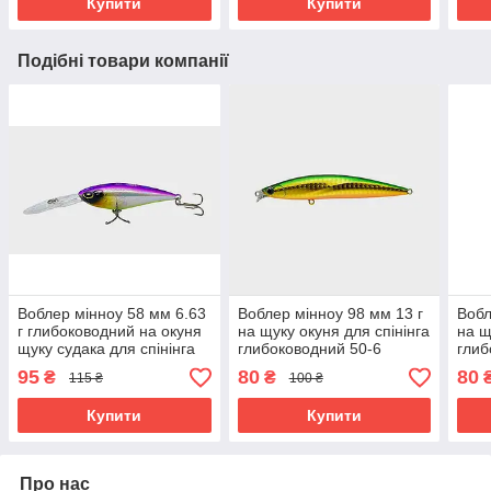
Купити
Купити
Подібні товари компанії
Воблер мінноу 58 мм 6.63
Воблер мінноу 98 мм 13 г
Вобл
г глибоководний на окуня
на щуку окуня для спінінга
на щ
щуку судака для спінінга
глибоководний 50-6
глиб
384-5
95
80
80
₴
₴
115 ₴
100 ₴
Купити
Купити
Про нас