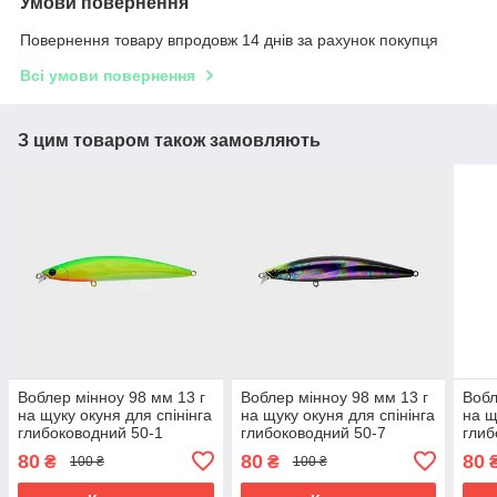
Умови повернення
Повернення товару впродовж 14 днів за рахунок покупця
Всі умови повернення
З цим товаром також замовляють
Воблер мінноу 98 мм 13 г
Воблер мінноу 98 мм 13 г
Вобл
на щуку окуня для спінінга
на щуку окуня для спінінга
на щ
глибоководний 50-1
глибоководний 50-7
глиб
80
80
80
₴
₴
100 ₴
100 ₴