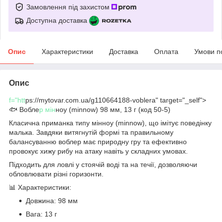
Замовлення під захистом
Доступна доставка
Опис
Характеристики
Доставка
Оплата
Умови п
Опис
f
="htt
ps://mytovar.com.ua/g110664188-voblera" target="_self">
🐟 Вобле
р мін
ноу (minnow) 98 мм, 13 г (код 50-5)
Класична приманка типу мінноу (minnow), що імітує поведінку
малька. Завдяки витягнутій формі та правильному
балансуванню воблер має природну гру та ефективно
провокує хижу рибу на атаку навіть у складних умовах.
Підходить для ловлі у стоячій воді та на течії, дозволяючи
обловлювати різні горизонти.
📊 Характеристики:
Довжина: 98 мм
Вага: 13 г