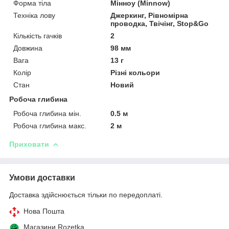
Форма тіла
Мінноу (Minnow)
Техніка лову
Джеркинг, Рівномірна
проводка, Твічінг, Stop&Go
Кількість гачків
2
Довжина
98 мм
Вага
13 г
Колір
Різні кольори
Стан
Новий
Робоча глибина
Робоча глибина мін.
0.5 м
Робоча глибина макс.
2 м
Приховати
Умови доставки
Доставка здійснюється тільки по передоплаті.
Нова Пошта
Магазини Rozetka