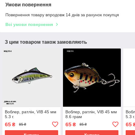
Умови повернення
Повернення товару впродовж 14 днів за рахунок покупця
Всі умови повернення
З цим товаром також замовляють
Воблер, ратлін, VIB 45 мм
Воблер, ратлін, VIB 45 мм
Вобл
5.3 г.
8.6 грам
5.3 г
65
65
65
₴
₴
85 ₴
85 ₴
Купити
Купити