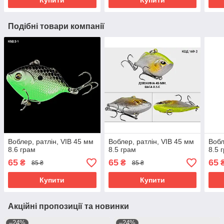
Подібні товари компанії
Воблер, ратлін, VIB 45 мм
Воблер, ратлін, VIB 45 мм
Вобл
8.6 грам
8.5 грам
8.5 
65
65
65
₴
₴
85 ₴
85 ₴
Купити
Купити
Акційні пропозиції та новинки
–24%
–24%