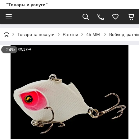
"Товары и услуги"
Товари та послуги
Ратліни
45 ММ.
Воблер, ратлін
–24%